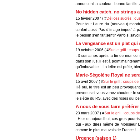
annoncent la couleur : bonne famille, a
No hidden catch, no strings a
15 février 2007 ( #
Délices sucrés : q
Pour tout Laure du (nouveau) monde 
confort aussi Pas d’image impec’ à pa
le besoin s’en fait sentir Parfois, savoir
La vengeance est un plat qui
19 octobre 2006 ( #
Sur le grill : coup
. 3 semaines après la fin de mon cont
dans son jus, il est à point maintenant.
qu’imbuvable. . La lettre est prête, bien
Marie-Ségolène Royal ne ser
15 avril 2007 ( #
Sur le grill : coups d
Hé oui, le titre est un peu provoquan
prévenus si vous venez chouiner le soi
le siège du P.S. avec des roses qui pe
A nous de vous faire préférer 
23 mars 2007 ( #
Sur le grill : coups d
. Hier et aujourd'hui, ces gros-pourr
qui - aux dires même de Monsieur Lo
comme le plus mauvais de France ! . . 
Urgence (saison 1)