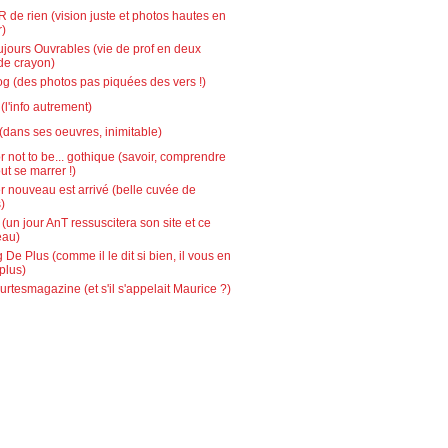
 de rien (vision juste et photos hautes en
r)
ujours Ouvrables (vie de prof en deux
de crayon)
g (des photos pas piquées des vers !)
l'info autrement)
(dans ses oeuvres, inimitable)
r not to be... gothique (savoir, comprendre
out se marrer !)
r nouveau est arrivé (belle cuvée de
)
 (un jour AnT ressuscitera son site et ce
eau)
 De Plus (comme il le dit si bien, il vous en
plus)
urtesmagazine (et s'il s'appelait Maurice ?)