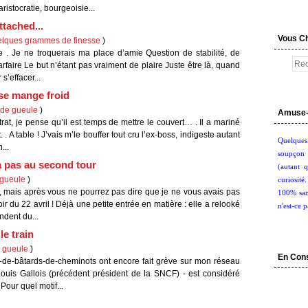
ristocratie, bourgeoisie...
ttached...
Vous C
uelques grammes de finesse
)
. Je ne troquerais ma place d’amie Question de stabilité, de
rfaire Le but n’étant pas vraiment de plaire Juste être là, quand
 s’effacer...
 se mange froid
s de gueule
)
Amuse-
rat, je pense qu’il est temps de mettre le couvert… . Il a mariné
 . A table ! J’vais m’le bouffer tout cru l’ex-boss, indigeste autant
Quelques
...
soupçon 
a pas au second tour
(autant q
e gueule
)
curiosité
t, mais après vous ne pourrez pas dire que je ne vous avais pas
100% san
r du 22 avril ! Déjà une petite entrée en matière : elle a relooké
n'est-ce p
ndent du...
le train
e gueule
)
En Con
is-de-bâtards-de-cheminots ont encore fait grève sur mon réseau
uis Gallois (précédent président de la SNCF) - est considéré
Pour quel motif...