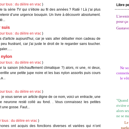
ur tous : du délire en vrac
)
Libre p
 la série TV qui s’étiole au fil des années ? Raté ! Là j’ai plus
ntretenir d’une urgence bouquin. Un livre à découvrir absolument.
L'avenir
é...
pour ça 
y suis
Gustave
ur tous : du délire en vrac
)
s d'article aujourd'hui, car je vais aller déballer mon cadeau de
peu frustrant, car j'ai juste le droit de le regarder sans toucher.
er......
s nylon
ur tous : du délire en vrac
)
pour la saison (réchauffement climatique ?) alors, ni une, ni deux,
Ne so
enfile une petite jupe noire et les bas nylon assortis puis cours
connerie
a...
le vô
ur tous : du délire en vrac
)
 je vous serve un article digne de ce nom, voici un entracte, une
"Quand l
le neurone resté collé au fond. . Vous connaissez les petites
rivière 
une gosse. Faut...
alors se
ne se m
 tous : du délire en vrac
)
Le 
ones ont acquis des fonctions diverses et variées qui n’ont
parfa