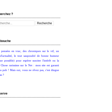
herchez ?
bouche
 pensées en vrac, des chroniques sur le vif, un
d'actualité, le tout saupoudré de bonne humeur
ue possible) pour espérer susciter l'intérêt ou la
. Chose rarissime sur le Net : mon site est garanti
s pub ! Mais oui, vous ne rêvez pas, c'est dingue
as ?
serve