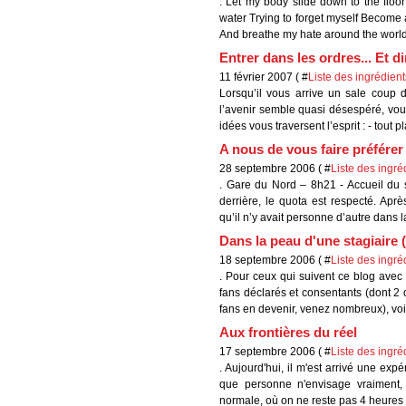
. Let my body slide down to the floo
water Trying to forget myself Become a
And breathe my hate around the world 
Entrer dans les ordres... Et dire 
11 février 2007 ( #
Liste des ingrédient
Lorsqu’il vous arrive un sale coup 
l’avenir semble quasi désespéré, vou
idées vous traversent l’esprit : - tout pl
A nous de vous faire préférer 
28 septembre 2006 ( #
Liste des ingré
. Gare du Nord – 8h21 - Accueil du s
derrière, le quota est respecté. Apr
qu’il n’y avait personne d’autre dans l
Dans la peau d'une stagiaire (
18 septembre 2006 ( #
Liste des ingré
. Pour ceux qui suivent ce blog avec as
fans déclarés et consentants (dont 2 
fans en devenir, venez nombreux), voici
Aux frontières du réel
17 septembre 2006 ( #
Liste des ingré
. Aujourd'hui, il m'est arrivé une expé
que personne n'envisage vraiment,
normale, où on ne reste pas 4 heures à 