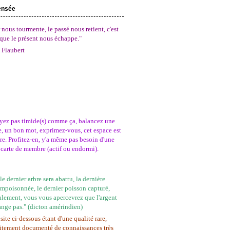
ensée
 nous tourmente, le passé nous retient, c'est
que le présent nous échappe."
 Flaubert
yez pas timide(s) comme ça, balancez une
, un bon mot, exprimez-vous, cet espace est
tre. Profitez-en, y'a même pas besoin d'une
carte de membre (actif ou endormi).
e dernier arbre sera abattu, la dernière
empoisonnée, le dernier poisson capturé,
ulement, vous vous apercevrez que l'argent
ange pas." (dicton amérindien)
site ci-dessous étant d'une qualité rare,
itement documenté de connaissances très