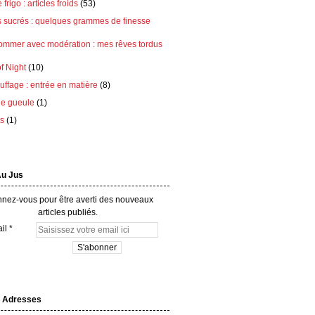
frigo : articles froids
(53)
s sucrés : quelques grammes de finesse
ommer avec modération : mes rêves tordus
of Night
(10)
ffage : entrée en matière
(8)
e gueule
(1)
ts
(1)
Au Jus
nez-vous pour être averti des nouveaux
articles publiés.
il
 Adresses