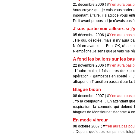
21 décembre 2006 ( #
Y'en aura pas po
Vous croyez que je vais vous parler de
important à faire, il s’agit de vous e
Petit avant-propos : si je n’avais pas ét
J'suis partie voir ailleurs si j'
05 décembre 2006 ( #
Y'en aura pas po
. Hé oui, désolée, mais il n'y aura pa
Noël en avance. . . Bon, OK, c'est un 
N'empêche, je sens que je vais me régal
A fond les ballons sur les ba
22 novembre 2006 ( #
Y'en aura pas po
. L’autre matin, il faisait très doux 
opération « gambettes en liberté ». J’
attraper un Transilien passant par là. L
Blague bidon
08 décembre 2007 ( #
Y'en aura pas po
. Yo la compagnie ! . En attendant que
respiration, la connerie qui détend 
blagues de Monsieur et Madame X ont 
En mode vibreur
08 octobre 2007 ( #
Y'en aura pas pour
. Depuis quelques temps nos téléph