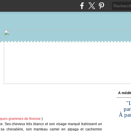
A médit
"L
par
À par
elques grammes de finesse
)
tance. Ses cheveux très blancs et son visage marqué trahissent un
, sa chevalière, son manteau camel en alpaga et cachemire