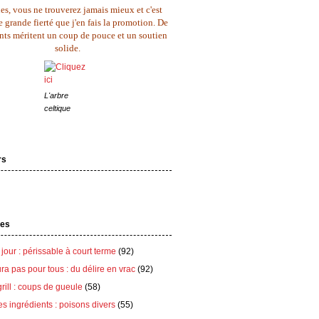
es, vous ne trouverez jamais mieux et c'est
 grande fierté que j'en fais la promotion. De
ents méritent un coup de pouce et un soutien
solide.
L'arbre
celtique
rs
tes
 jour : périssable à court terme
(92)
ra pas pour tous : du délire en vrac
(92)
grill : coups de gueule
(58)
es ingrédients : poisons divers
(55)