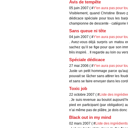
Avis de tempête
05 juin 2007 ( #
Y'en aura pas pour tou
Visiblement, quand Christine Bravo pè
dédicace spéciale pour tous les barj
championne de descente - catégorie le
Sans queue ni tête
04 juin 2007 ( #
Y'en aura pas pour tou
. Avez-vous déjà surpris un matou en
sachez qu’il se fige pour que son immo
très inspiré. . Il regarde au loin ou vers 
Spéciale dédicace
27 mai 2006 ( #
Y'en aura pas pour tou
Juste un petit hommage parce qu'aujo
pouvait se lâcher sans attirer les fou
et sans se faire envoyer dans les cord
Toxic job
22 octobre 2007 ( #
Liste des ingrédie
. Je suis revenue au boulot aujourd’h
pied en participant (par obligation)
n’ai même pas de plâtre, je dois donc
Black out in my mind
02 mars 2007 ( #
Liste des ingrédients