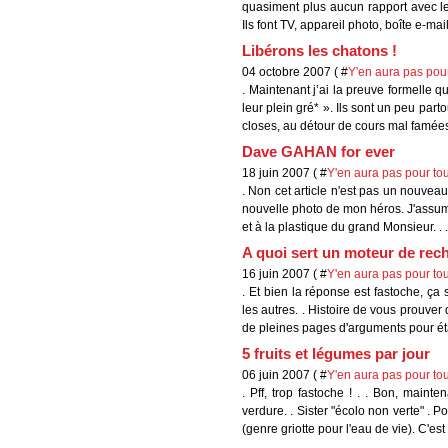
quasiment plus aucun rapport avec le f
Ils font TV, appareil photo, boîte e-mail
Libérons les chatons !
04 octobre 2007 ( #
Y'en aura pas pour
. Maintenant j’ai la preuve formelle q
leur plein gré* ». Ils sont un peu par
closes, au détour de cours mal famées 
Dave GAHAN for ever
18 juin 2007 ( #
Y'en aura pas pour tou
. Non cet article n'est pas un nouvea
nouvelle photo de mon héros. J'assum
et à la plastique du grand Monsieur. . 
A quoi sert un moteur de rec
16 juin 2007 ( #
Y'en aura pas pour tou
. Et bien la réponse est fastoche, ça
les autres. . Histoire de vous prouver q
de pleines pages d'arguments pour éta
5 fruits et légumes par jour
06 juin 2007 ( #
Y'en aura pas pour tou
. Pff, trop fastoche ! . . Bon, maint
verdure. . Sister "écolo non verte" . 
(genre griotte pour l'eau de vie). C'est 