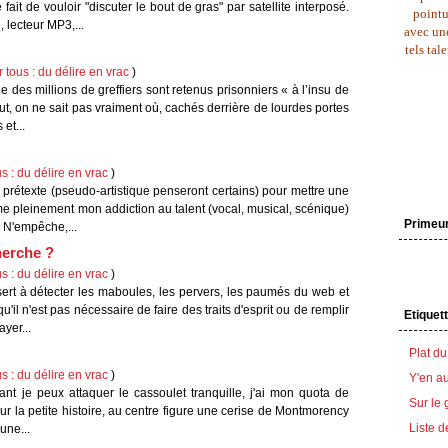
ait de vouloir "discuter le bout de gras" par satellite interposé.
pointu
, lecteur MP3,...
avec une
tels tal
 tous : du délire en vrac
)
ue des millions de greffiers sont retenus prisonniers « à l’insu de
tout, on ne sait pas vraiment où, cachés derrière de lourdes portes
et...
s : du délire en vrac
)
u prétexte (pseudo-artistique penseront certains) pour mettre une
e pleinement mon addiction au talent (vocal, musical, scénique)
Primeu
. N'empêche,...
herche ?
s : du délire en vrac
)
 sert à détecter les maboules, les pervers, les paumés du web et
u'il n'est pas nécessaire de faire des traits d'esprit ou de remplir
Etiquet
yer...
Plat du
s : du délire en vrac
)
Y'en au
enant je peux attaquer le cassoulet tranquille, j'ai mon quota de
Sur le 
Pour la petite histoire, au centre figure une cerise de Montmorency
Liste d
une...