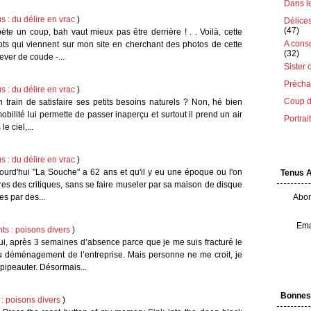
Dans le 
s : du délire en vrac
)
Délice
(47)
te un coup, bah vaut mieux pas être derrière ! . . Voilà, cette
A cons
ots qui viennent sur mon site en cherchant des photos de cette
(32)
ver de coude -...
Sister 
Préchau
s : du délire en vrac
)
Coup d
 train de satisfaire ses petits besoins naturels ? Non, hé bien
bilité lui permette de passer inaperçu et surtout il prend un air
Portrai
le ciel,...
s : du délire en vrac
)
urd'hui "La Souche" a 62 ans et qu'il y eu une époque ou l'on
Tenus 
dres des critiques, sans se faire museler par sa maison de disque
es par des...
Abon
Ema
nts : poisons divers
)
ui, après 3 semaines d’absence parce que je me suis fracturé le
 au déménagement de l’entreprise. Mais personne ne me croit, je
 pipeauter. Désormais...
Bonnes
 : poisons divers
)