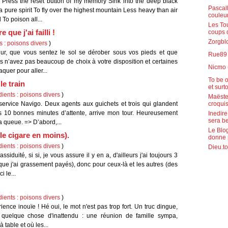
r Press the reset button of my memory Sink into the deep black
PascalR
 pure spirit To fly over the highest mountain Less heavy than air
couleu
To poison all...
Les To
que j'ai failli !
coups 
Zorgblo
s : poisons divers
)
dur, que vous sentez le sol se dérober sous vos pieds et que
Rue89 (
s n’avez pas beaucoup de choix à votre disposition et certaines
Nicmo 
aquer pour aller...
To be o
le train
et surt
dients : poisons divers
)
Maëste
ervice Navigo. Deux agents aux guichets et trois qui glandent
croquis
ès 10 bonnes minutes d’attente, arrive mon tour. Heureusement
Inedire
sera b
a queue. => D’abord,...
Le Blog
le cigare en moins).
donne 
dients : poisons divers
)
Dieu.to
siduité, si si, je vous assure il y en a, d'ailleurs j'ai toujours 3
que j'ai grassement payés), donc pour ceux-là et les autres (des
 le...
dients : poisons divers
)
rience inouïe ! Hé oui, le mot n'est pas trop fort. Un truc dingue,
 quelque chose d'inattendu : une réunion de famille sympa,
table et où les...