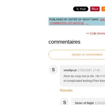
R
PUBLISHED BY SISTER OF NIGHT
DANS
déli
COMMENTER CET ARTICLE
…
<< Cette femm
commentaires
Ajouter un commentaire
S
smellycat
27/02/2007 17:00
Alors du coup moi je dis :<br /> 
of complicated feelingsThen ther
Répondre
S
Sister of Night
12/03/2