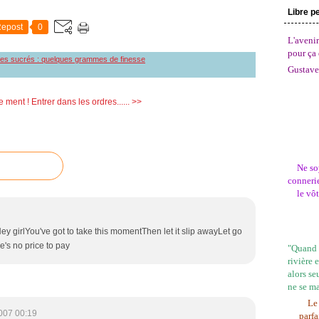
Libre p
epost
0
L'avenir
pour ça 
ces sucrés : quelques grammes de finesse
Gustave
e ment !
Entrer dans les ordres...... >>
Ne so
connerie
le vô
Hey girlYou've got to take this momentThen let it slip awayLet go
e's no price to pay
"Quand l
rivière 
alors se
ne se m
Le 
007 00:19
parfa