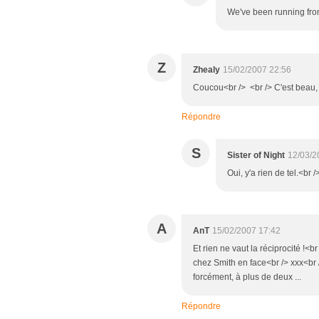
We've been running from l
Z
Zhealy
15/02/2007 22:56
Coucou<br /> <br /> C'est beau, 
Répondre
S
Sister of Night
12/03/2
Oui, y'a rien de tel.<br 
A
AnT
15/02/2007 17:42
Et rien ne vaut la réciprocité !<b
chez Smith en face<br /> xxx<br /
forcément, à plus de deux ...
Répondre