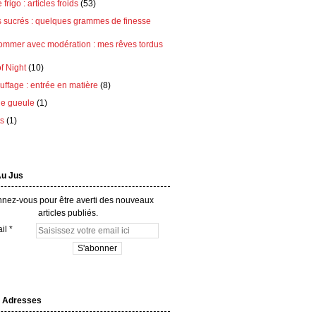
frigo : articles froids
(53)
s sucrés : quelques grammes de finesse
ommer avec modération : mes rêves tordus
of Night
(10)
ffage : entrée en matière
(8)
e gueule
(1)
ts
(1)
Au Jus
nez-vous pour être averti des nouveaux
articles publiés.
il
 Adresses