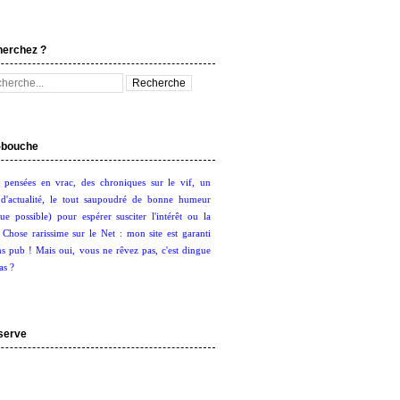
herchez ?
bouche
 pensées en vrac, des chroniques sur le vif, un
d'actualité, le tout saupoudré de bonne humeur
ue possible) pour espérer susciter l'intérêt ou la
. Chose rarissime sur le Net : mon site est garanti
s pub ! Mais oui, vous ne rêvez pas, c'est dingue
as ?
serve