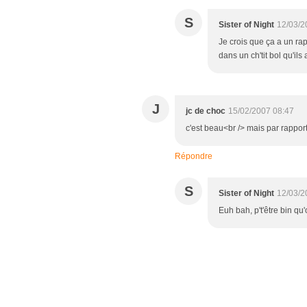
S
Sister of Night
12/03/2
Je crois que ça a un rap
dans un ch'tit bol qu'ils
J
jc de choc
15/02/2007 08:47
c'est beau<br /> mais par rapport 
Répondre
S
Sister of Night
12/03/2
Euh bah, p't'être bin qu'