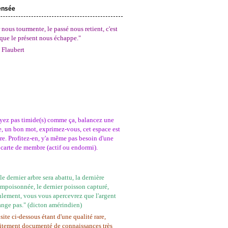
ensée
 nous tourmente, le passé nous retient, c'est
que le présent nous échappe."
 Flaubert
yez pas timide(s) comme ça, balancez une
, un bon mot, exprimez-vous, cet espace est
tre. Profitez-en, y'a même pas besoin d'une
carte de membre (actif ou endormi).
e dernier arbre sera abattu, la dernière
empoisonnée, le dernier poisson capturé,
ulement, vous vous apercevrez que l'argent
ange pas." (dicton amérindien)
site ci-dessous étant d'une qualité rare,
itement documenté de connaissances très