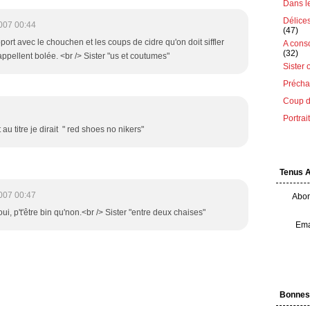
Dans le 
Délice
007 00:44
(47)
port avec le chouchen et les coups de cidre qu'on doit siffler
A cons
(32)
 appellent bolée. <br /> Sister "us et coutumes"
Sister 
Préchau
Coup d
Portrai
au titre je dirait " red shoes no nikers"
Tenus 
007 00:47
Abon
oui, p't'être bin qu'non.<br /> Sister "entre deux chaises"
Ema
Bonnes