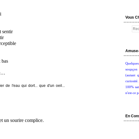
i
Vous C
t sentir
tir
rceptible
Amuse-
t bas
Quelques
soupçon 
ve…
(autant q
curiosité
100% san
n'est-ce p
En Con
t un sourire complice.