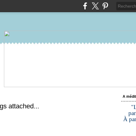
A médit
gs attached...
"L
par
À par