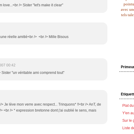
pointu
ove...<br /> Sister "let's make it clear"
avec une
tels tal
une réelle amitié<br /> <br /> Mille Bisous
007 00:42
Primeu
/> Sister "un véritable ami comprend tout"
Etiquet
r /> Je lève mon verre avec respect... Trinquons* !!<br /> AnT, de
Plat du
> <br /> * expression bretonne dont j'ai oublié le sens, mais
Y'en au
Sur le 
Liste d