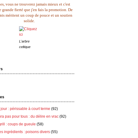
es, vous ne trouverez jamais mieux et c'est
 grande fierté que j'en fais la promotion. De
ents méritent un coup de pouce et un soutien
solide.
L'arbre
celtique
rs
tes
 jour : périssable à court terme
(92)
ra pas pour tous : du délire en vrac
(92)
grill : coups de gueule
(58)
es ingrédients : poisons divers
(55)