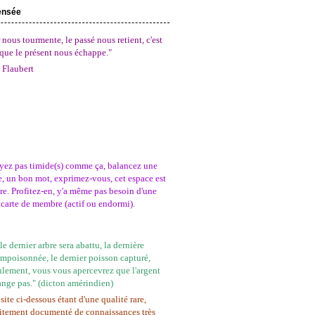
ensée
 nous tourmente, le passé nous retient, c'est
que le présent nous échappe."
 Flaubert
yez pas timide(s) comme ça, balancez une
, un bon mot, exprimez-vous, cet espace est
tre. Profitez-en, y'a même pas besoin d'une
carte de membre (actif ou endormi).
e dernier arbre sera abattu, la dernière
empoisonnée, le dernier poisson capturé,
ulement, vous vous apercevrez que l'argent
ange pas." (dicton amérindien)
site ci-dessous étant d'une qualité rare,
itement documenté de connaissances très