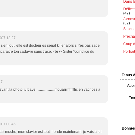
Dans le 
Délice
(47)
A cons
(32)
Sister 
Préchau
007 13:27
Coup d
'en fout, elle est docteur ès serial killer alors si t'es pas sage
Portrai
isparaître ton cadavre sans trace. <br /> Sister "complice du
Tenus 
37
Abon
la photo tu bave.....................mouarrrrfffffffjc en vacnces à
Ema
007 00:45
Bonnes
C'est moche, mon clavier est tout inondé maintenant, je vais aller