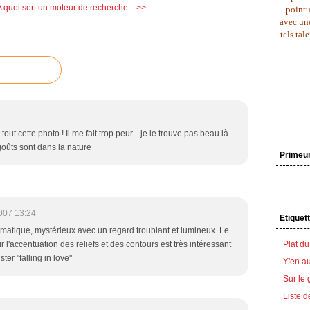
A quoi sert un moteur de recherche... >>
pointu
avec une
tels tal
ut cette photo ! Il me fait trop peur... je le trouve pas beau là-
 goûts sont dans la nature
Primeu
007 13:24
Etiquet
gmatique, mystérieux avec un regard troublant et lumineux. Le
Plat du
r l'accentuation des reliefs et des contours est très intéressant
ster "falling in love"
Y'en au
Sur le 
Liste d