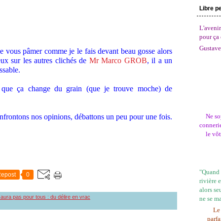
Libre p
L'avenir
pour ça 
Gustave
e vous pâmer comme je le fais devant beau gosse alors
eux sur les autres clichés de
Mr Marco GROB
, il a un
ssable.
que ça change du grain (que je trouve moche) de
nfrontons nos opinions, débattons un peu pour une fois.
Ne so
connerie
le vô
"Quand l
epost
0
rivière 
alors se
 aura pas pour tous : du délire en vrac
ne se m
Le 
parfa