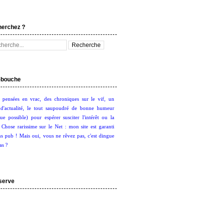
herchez ?
bouche
 pensées en vrac, des chroniques sur le vif, un
d'actualité, le tout saupoudré de bonne humeur
ue possible) pour espérer susciter l'intérêt ou la
. Chose rarissime sur le Net : mon site est garanti
s pub ! Mais oui, vous ne rêvez pas, c'est dingue
as ?
serve