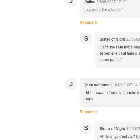
J
Joline
19/06/2007 12:19
je vais le dire à ta mèr'
Répondre
S
Sister of Night
22/06/2
Cafteuse ! Ma mère elle s
et ben elle peut faire d
crime parfait"
J
jc en vacances
18/06/2007 14:
rhhhhaaaaaa ferme la bouche devant 
paris
Répondre
S
Sister of Night
19/06/2
Ah flute, ça c'est vu ? 