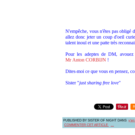
.
N'empêche, vous n'êtes pas obligé d
allez donc jeter un coup d'oeil curi
talent inouï et une patte très reconnai
.
Pour les adeptes de DM, avouez 
Mr Anton CORBIJN
!
.
Dites-moi ce que vous en pensez, co
.
Sister "
just sharing free love
"
.
R
PUBLISHED BY SISTER OF NIGHT
DANS
y'en
COMMENTER CET ARTICLE
…