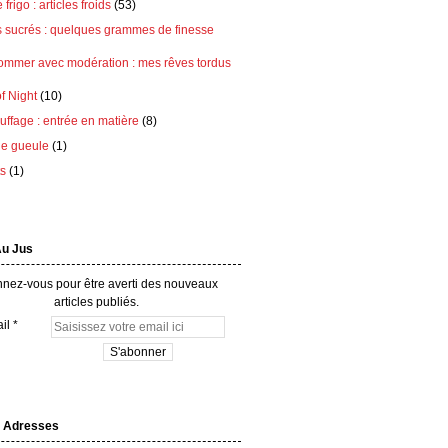
frigo : articles froids
(53)
s sucrés : quelques grammes de finesse
ommer avec modération : mes rêves tordus
of Night
(10)
ffage : entrée en matière
(8)
e gueule
(1)
ts
(1)
Au Jus
nez-vous pour être averti des nouveaux
articles publiés.
il
 Adresses