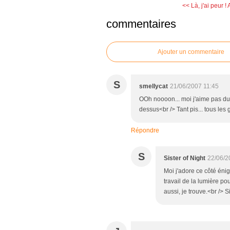
<< Là, j'ai peur !
commentaires
Ajouter un commentaire
S
smellycat
21/06/2007 11:45
OOh noooon... moi j'aime pas du to
dessus<br /> Tant pis... tous les
Répondre
S
Sister of Night
22/06/2
Moi j'adore ce côté éni
travail de la lumière pou
aussi, je trouve.<br /> Si