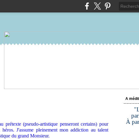
A médit
"L
par
À par
u prétexte (pseudo-artistique penseront certains) pour
héros. J'assume pleinement mon addiction au talent
astique du grand Monsieur.