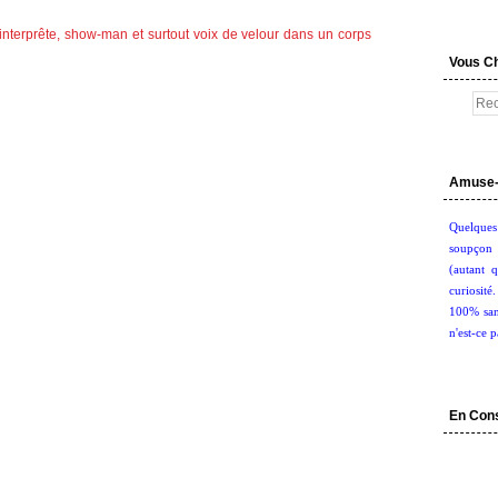
Vous C
Amuse-
Quelques
soupçon 
(autant q
curiosité
100% san
n'est-ce p
En Con