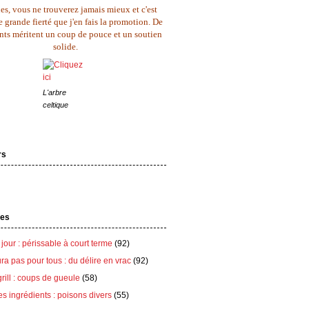
es, vous ne trouverez jamais mieux et c'est
 grande fierté que j'en fais la promotion. De
ents méritent un coup de pouce et un soutien
solide.
L'arbre
celtique
rs
tes
 jour : périssable à court terme
(92)
ra pas pour tous : du délire en vrac
(92)
grill : coups de gueule
(58)
es ingrédients : poisons divers
(55)