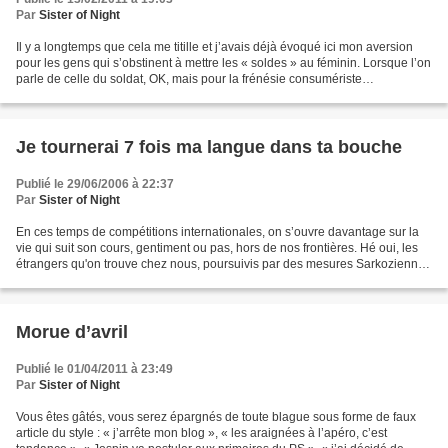
Par
Sister of Night
Il y a longtemps que cela me titille et j’avais déjà évoqué ici mon aversion
pour les gens qui s’obstinent à mettre les « soldes » au féminin. Lorsque l’on
parle de celle du soldat, OK, mais pour la frénésie consumériste
semestrielle, c’est masculin !...
Je tournerai 7 fois ma langue dans ta bouche
Publié le 29/06/2006 à 22:37
Par
Sister of Night
En ces temps de compétitions internationales, on s’ouvre davantage sur la
vie qui suit son cours, gentiment ou pas, hors de nos frontières. Hé oui, les
étrangers qu'on trouve chez nous, poursuivis par des mesures Sarkoziennes
aberrantes, vivent aussi...
Morue d’avril
Publié le 01/04/2011 à 23:49
Par
Sister of Night
Vous êtes gâtés, vous serez épargnés de toute blague sous forme de faux
article du style : « j’arrête mon blog », « les araignées à l’apéro, c’est