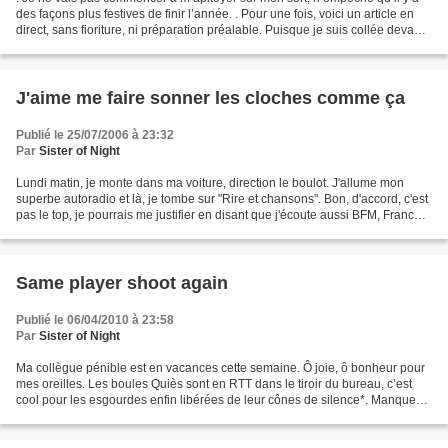
des façons plus festives de finir l’année. . Pour une fois, voici un article en
direct, sans fioriture, ni préparation préalable. Puisque je suis collée devant
mon PC alors que...
J'aime me faire sonner les cloches comme ça
Publié le 25/07/2006 à 23:32
Par
Sister of Night
Lundi matin, je monte dans ma voiture, direction le boulot. J'allume mon
superbe autoradio et là, je tombe sur "Rire et chansons". Bon, d'accord, c'est
pas le top, je pourrais me justifier en disant que j'écoute aussi BFM, France
Info et autres médias...
Same player shoot again
Publié le 06/04/2010 à 23:58
Par
Sister of Night
Ma collègue pénible est en vacances cette semaine. Ô joie, ô bonheur pour
mes oreilles. Les boules Quiès sont en RTT dans le tiroir du bureau, c’est
cool pour les esgourdes enfin libérées de leur cônes de silence*. Manque
de bol, une nouvelle, qui n’a...