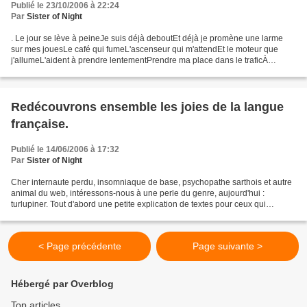
Publié le 23/10/2006 à 22:24
Par
Sister of Night
. Le jour se lève à peineJe suis déjà deboutEt déjà je promène une larme
sur mes jouesLe café qui fumeL'ascenseur qui m'attendEt le moteur que
j'allumeL'aident à prendre lentementPrendre ma place dans le traficÀ
prendre ma place dans le traficJ'aimerais...
Redécouvrons ensemble les joies de la langue
française.
Publié le 14/06/2006 à 17:32
Par
Sister of Night
Cher internaute perdu, insomniaque de base, psychopathe sarthois et autre
animal du web, intéressons-nous à une perle du genre, aujourd'hui :
turlupiner. Tout d'abord une petite explication de textes pour ceux qui
viennent de découvrir ce nouveau mot,...
< Page précédente
Page suivante >
Hébergé par Overblog
Top articles