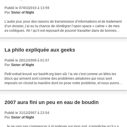
Publié le 07/03/2010 à 13:59
Par
Sister of Night
L’autre jour, pour des raisons de transmission d’informations et de traitement
d’un dossier, j’ai eu la chance de réintégrer l’open space « calme » de mes
ex-collègues. Ah ! qu’il est reposant de pouvoir travailler dans de bonnes
conditions sonores. Il...
La philo expliquée aux geeks
Publié le 28/12/2009 à 01:57
Par
Sister of Night
Petit extrait trouvé sur bashfr.org bien sûr !
la vie c'est comme un tétris
les
blocs qui arrivent sont comme des problèmes aléatoires qui nous sont
imposés
on choisit la manière dont on pose notre problème, et nous avons
souvent le...
2007 aura fini un peu en eau de boudin
Publié le 31/12/2007 à 23:54
Par
Sister of Night
. Je ne vais pas commencer à m’apitoyer sur mon sort, n’empêche qu’il y a