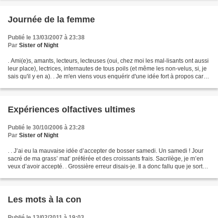
Journée de la femme
Publié le 13/03/2007 à 23:38
Par
Sister of Night
. Ami(e)s, amants, lecteurs, lecteuses (oui, chez moi les mal-lisants ont aussi
leur place), lectrices, internautes de tous poils (et même les non-velus, si, je
sais qu'il y en a). . Je m'en viens vous enquérir d'une idée fort à propos car
j'ai loupé...
Expériences olfactives ultimes
Publié le 30/10/2006 à 23:28
Par
Sister of Night
. . J’ai eu la mauvaise idée d’accepter de bosser samedi. Un samedi ! Jour
sacré de ma grass’ mat’ préférée et des croissants frais. Sacrilège, je m’en
veux d’avoir accepté. . Grossière erreur disais-je. Il a donc fallu que je sorte
le nez de l’oreiller...
Les mots à la con
Publié le 13/02/2011 à 19:03