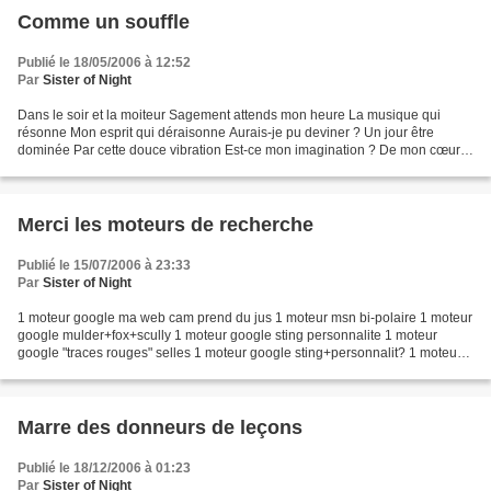
Comme un souffle
Publié le 18/05/2006 à 12:52
Par
Sister of Night
Dans le soir et la moiteur Sagement attends mon heure La musique qui
résonne Mon esprit qui déraisonne Aurais-je pu deviner ? Un jour être
dominée Par cette douce vibration Est-ce mon imagination ? De mon cœur,
de mon esprit Lequel est plus aguerri Pour...
Merci les moteurs de recherche
Publié le 15/07/2006 à 23:33
Par
Sister of Night
1 moteur google ma web cam prend du jus 1 moteur msn bi-polaire 1 moteur
google mulder+fox+scully 1 moteur google sting personnalite 1 moteur
google "traces rouges" selles 1 moteur google sting+personnalit? 1 moteur
google "confession de zidane" Vous...
Marre des donneurs de leçons
Publié le 18/12/2006 à 01:23
Par
Sister of Night