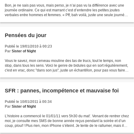
Bon, je ne sais pas vous, mais perso, je n’ai pas vu la différence avec une
journée ordinaire. Ce qui est marrant c’est d’entendre les petites joutes
verbales entre hommes et femmes. « Pff, bah voilà, juste une seule journée
en notre honneur, c’est honteux...
Pensées du jour
Publié le 19/01/2010 à 00:23
Par
Sister of Night
Vous le savez, mon cerveau mouline des tas de trucs, tout le temps, non
stop, dans tous les sens. Voici le genre de bidules qui en sort régulièrement,
c'est en vrac, donc "dans son jus", juste un échantillon, pour pas vous faire
trop peur non plus. Merci...
SFR : pannes, incompétence et mauvaise foi
Publié le 10/01/2011 à 00:34
Par
Sister of Night
L’histoire a commencé le 01/01/11 vers 5h30 du mat’. Venant de rentrer chez
moi, je consulte mes SMS de bonne année reçus pendant la soirée et d’un
coup, plouf ! Plus rien, mon iPhone s’éteint. Je tente de le rallumer, mais il
affiche « réseau indisponible...