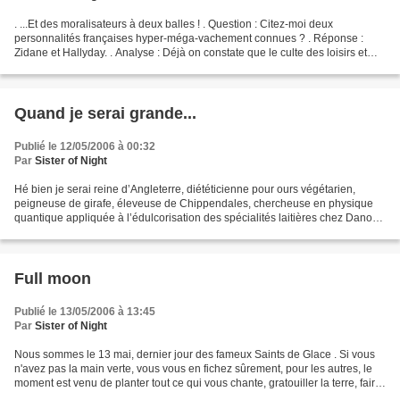
. ...Et des moralisateurs à deux balles ! . Question : Citez-moi deux
personnalités françaises hyper-méga-vachement connues ? . Réponse :
Zidane et Hallyday. . Analyse : Déjà on constate que le culte des loisirs et
des grosses usines à fric ont la vie...
Quand je serai grande...
Publié le 12/05/2006 à 00:32
Par
Sister of Night
Hé bien je serai reine d’Angleterre, diététicienne pour ours végétarien,
peigneuse de girafe, éleveuse de Chippendales, chercheuse en physique
quantique appliquée à l’édulcorisation des spécialités laitières chez Danone
ou « employée » (à pas grand chose,...
Full moon
Publié le 13/05/2006 à 13:45
Par
Sister of Night
Nous sommes le 13 mai, dernier jour des fameux Saints de Glace . Si vous
n'avez pas la main verte, vous vous en fichez sûrement, pour les autres, le
moment est venu de planter tout ce qui vous chante, gratouiller la terre, faire
les semis et j'en passe....