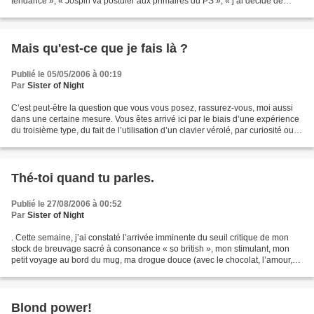
tendance », « Jospin va postuler aux primaires du PS », « j’ai décidé de
devenir brune », etc. Non, je ne...
Mais qu'est-ce que je fais là ?
Publié le 05/05/2006 à 00:19
Par
Sister of Night
C’est peut-être la question que vous vous posez, rassurez-vous, moi aussi
dans une certaine mesure. Vous êtes arrivé ici par le biais d’une expérience
du troisième type, du fait de l’utilisation d’un clavier vérolé, par curiosité ou
juste parce que vous...
Thé-toi quand tu parles.
Publié le 27/08/2006 à 00:52
Par
Sister of Night
. Cette semaine, j’ai constaté l’arrivée imminente du seuil critique de mon
stock de breuvage sacré à consonance « so british », mon stimulant, mon
petit voyage au bord du mug, ma drogue douce (avec le chocolat, l’amour,
etc.), j’ai nommé le thé.ine,...
Blond power!