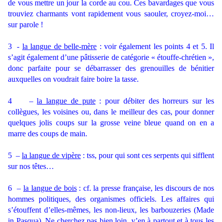
de vous mettre un jour la corde au cou. Ces bavardages que vous
trouviez charmants vont rapidement vous saouler, croyez-moi…
sur parole !
3
-
la langue de belle-mère
: voir également les points 4 et 5. Il
s’agit également d’une pâtisserie de catégorie « étouffe-chrétien »,
donc parfaite pour se débarrasser des grenouilles de bénitier
auxquelles on voudrait faire boire la tasse.
4
–
la langue de pute
: pour débiter des horreurs sur les
collègues, les voisines ou, dans le meilleur des cas, pour donner
quelques jolis coups sur la grosse veine bleue quand on en a
marre des coups de main.
5
–
la langue de vipère
: tss, pour qui sont ces serpents qui sifflent
sur nos têtes…
6
–
la langue de bois
: cf. la presse française, les discours de nos
hommes politiques, des organismes officiels. Les affaires qui
s’étouffent d’elles-mêmes, les non-lieux, les barbouzeries (Made
in Pasqua). Ne cherchez pas bien loin, y’en à partout et à tous les