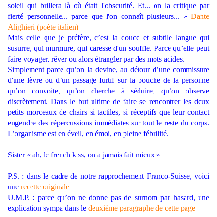
soleil qui brillera là où était l'obscurité. Et... on la critique par
fierté personnelle... parce que l'on connaît plusieurs... »
Dante
Alighieri
(poète italien)
Mais celle que je préfère, c’est la douce et subtile langue qui
susurre, qui murmure, qui caresse d'un souffle. Parce qu’elle peut
faire voyager, rêver ou alors étrangler par des mots acides.
Simplement parce qu’on la devine, au détour d’une commissure
d'une lèvre ou d’un passage furtif sur la bouche de la personne
qu’on convoite, qu’on cherche à séduire, qu’on observe
discrètement. Dans le but ultime de faire se rencontrer les deux
petits morceaux de chairs si tactiles, si réceptifs que leur contact
engendre des répercussions immédiates sur tout le reste du corps.
L’organisme est en éveil, en émoi, en pleine fébrilité.
Sister « ah, le french kiss, on a jamais fait mieux »
P.S. : dans le cadre de notre rapprochement Franco-Suisse, voici
une
recette originale
U.M.P. : parce qu’on ne donne pas de surnom par hasard, une
explication sympa dans le
deuxième paragraphe de cette page