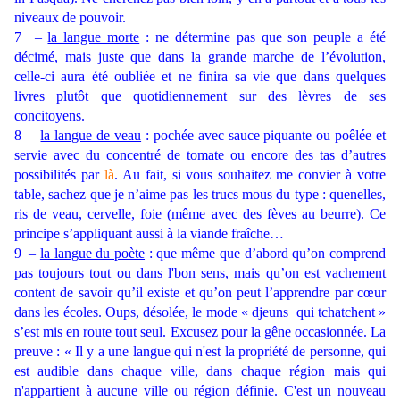
niveaux de pouvoir.
7
–
la langue morte
: ne détermine pas que son peuple a été
décimé, mais juste que dans la grande marche de l’évolution,
celle-ci aura été oubliée et ne finira sa vie que dans quelques
livres plutôt que quotidiennement sur des lèvres de ses
concitoyens.
8
–
la langue de veau
: pochée avec sauce piquante ou poêlée et
servie avec du concentré de tomate ou encore des tas d’autres
possibilités par
là
. Au fait, si vous souhaitez me convier à votre
table, sachez que je n’aime pas les trucs mous du type : quenelles,
ris de veau, cervelle, foie (même avec des fèves au beurre). Ce
principe s’appliquant aussi à la viande fraîche…
9
–
la langue du poète
: que même que d’abord qu’on comprend
pas toujours tout ou dans l'bon sens, mais qu’on est vachement
content de savoir qu’il existe et qu’on peut l’apprendre par cœur
dans les écoles. Oups, désolée, le mode « djeuns qui tchatchent »
s’est mis en route tout seul. Excusez pour la gêne occasionnée. La
preuve : « Il y a une langue qui n'est la propriété de personne, qui
est audible dans chaque ville, dans chaque région mais qui
n'appartient à aucune ville ou région définie. C'est un nouveau