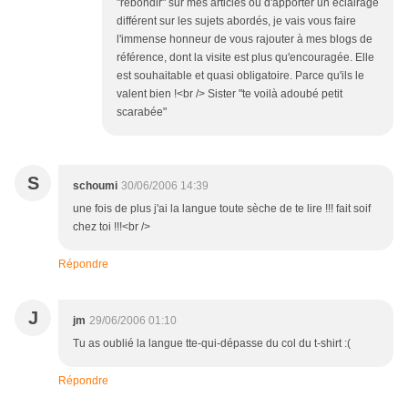
"rebondir" sur mes articles ou d'apporter un éclairage
différent sur les sujets abordés, je vais vous faire
l'immense honneur de vous rajouter à mes blogs de
référence, dont la visite est plus qu'encouragée. Elle
est souhaitable et quasi obligatoire. Parce qu'ils le
valent bien !<br /> Sister "te voilà adoubé petit
scarabée"
S
schoumi
30/06/2006 14:39
une fois de plus j'ai la langue toute sèche de te lire !!! fait soif
chez toi !!!<br />
Répondre
J
jm
29/06/2006 01:10
Tu as oublié la langue tte-qui-dépasse du col du t-shirt :(
Répondre