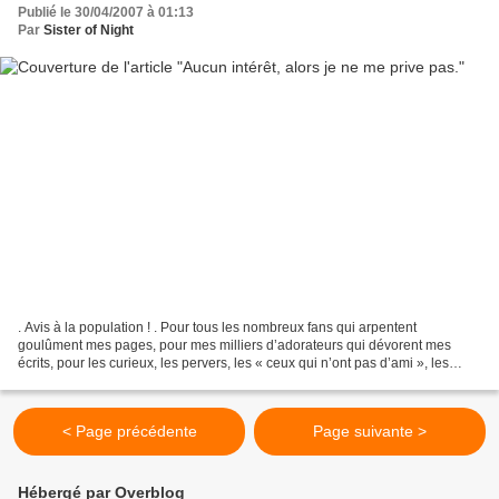
Publié le 30/04/2007 à 01:13
Par
Sister of Night
. Avis à la population ! . Pour tous les nombreux fans qui arpentent
goulûment mes pages, pour mes milliers d’adorateurs qui dévorent mes
écrits, pour les curieux, les pervers, les « ceux qui n’ont pas d’ami », les
autres et même plus. Pour tous, voici...
< Page précédente
Page suivante >
Hébergé par Overblog