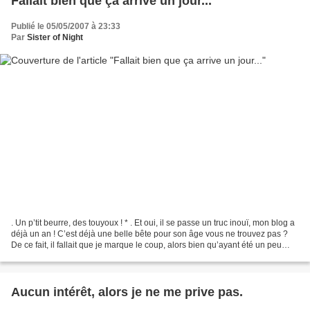
Fallait bien que ça arrive un jour...
Publié le 05/05/2007 à 23:33
Par
Sister of Night
. Un p’tit beurre, des touyoux ! * . Et oui, il se passe un truc inouï, mon blog a
déjà un an ! C’est déjà une belle bête pour son âge vous ne trouvez pas ?
De ce fait, il fallait que je marque le coup, alors bien qu’ayant été un peu
prise de cours, j’ai...
Aucun intérêt, alors je ne me prive pas.