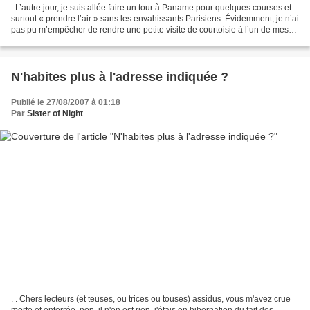
. L’autre jour, je suis allée faire un tour à Paname pour quelques courses et
surtout « prendre l’air » sans les envahissants Parisiens. Évidemment, je n’ai
pas pu m’empêcher de rendre une petite visite de courtoisie à l’un de mes
dealers de bouquins,...
N'habites plus à l'adresse indiquée ?
Publié le 27/08/2007 à 01:18
Par
Sister of Night
. . Chers lecteurs (et teuses, ou trices ou touses) assidus, vous m'avez crue
morte et enterrée, non, il n'en est rien, j'étais en hibernation du fait des