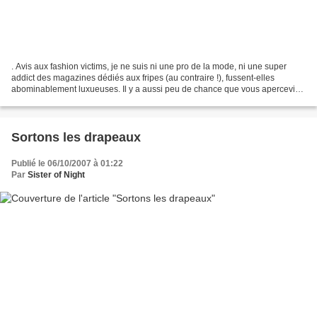
. Avis aux fashion victims, je ne suis ni une pro de la mode, ni une super
addict des magazines dédiés aux fripes (au contraire !), fussent-elles
abominablement luxueuses. Il y a aussi peu de chance que vous aperceviez
à mon bras un sac de marque (coûtant...
Sortons les drapeaux
Publié le 06/10/2007 à 01:22
Par
Sister of Night