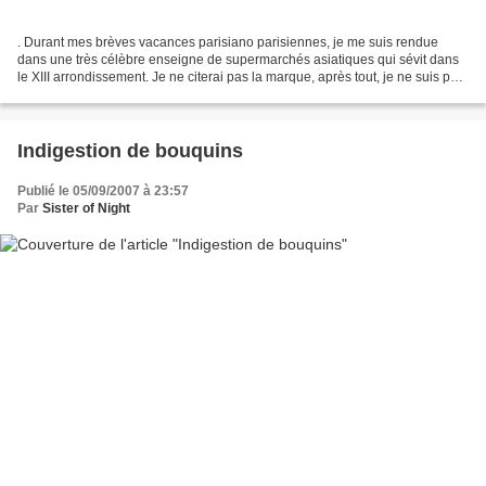
. Durant mes brèves vacances parisiano parisiennes, je me suis rendue
dans une très célèbre enseigne de supermarchés asiatiques qui sévit dans
le XIII arrondissement. Je ne citerai pas la marque, après tout, je ne suis pas
payée pour ça. . J’étais curieuse...
Indigestion de bouquins
Publié le 05/09/2007 à 23:57
Par
Sister of Night