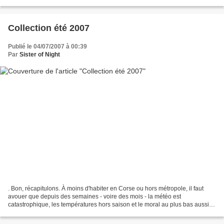
couleur pareille, on s'attendrait...
Collection été 2007
Publié le 04/07/2007 à 00:39
Par
Sister of Night
. Bon, récapitulons. À moins d'habiter en Corse ou hors métropole, il faut
avouer que depuis des semaines - voire des mois - la météo est
catastrophique, les températures hors saison et le moral au plus bas aussi.
Ranger les tongs ! Remiser les espadrilles...