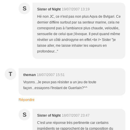
S
Sister of Night
19/07/2007 13:19
Hé non JC, ce n'est pas non plus Aqva de Bvlgari. Ce
dernier diffère surtout par sa senteur marine, cela ne
correspond pas à l'ambiance plus chaude, veloutée,
sensuelle de celui que j'évoque. Il peut quand même
révéler un côté androgyne en effet.<br /> Sister "je
laisse aller, me laisse inhaler les vapeurs en
profondeur..."
T
theman
18/07/2007 15:51
Voyons...Je peux pas résister a un jeu de toute
façon...essayons l'Instant de Guerlain?^^
Répondre
S
Sister of Night
18/07/2007 23:47
C'est une réponse très pertinente car certains
ingrédients se rapprochent de la composition du