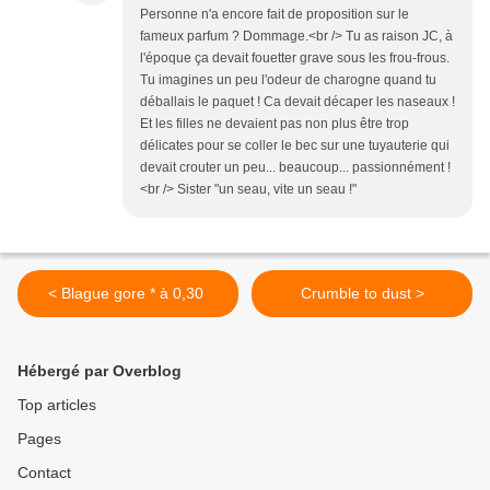
Personne n'a encore fait de proposition sur le
fameux parfum ? Dommage.<br /> Tu as raison JC, à
l'époque ça devait fouetter grave sous les frou-frous.
Tu imagines un peu l'odeur de charogne quand tu
déballais le paquet ! Ca devait décaper les naseaux !
Et les filles ne devaient pas non plus être trop
délicates pour se coller le bec sur une tuyauterie qui
devait crouter un peu... beaucoup... passionnément !
<br /> Sister "un seau, vite un seau !"
< Blague gore * à 0,30 
Crumble to dust >
Hébergé par Overblog
Top articles
Pages
Contact