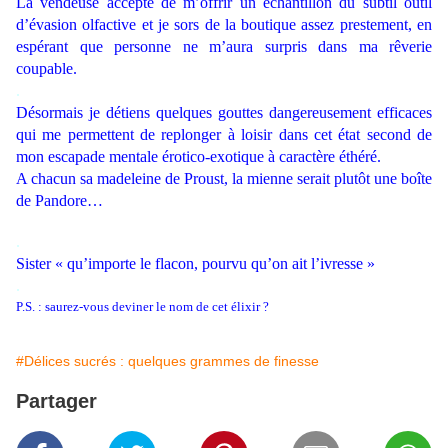
La vendeuse accepte de m’offrir un échantillon du subtil outil
d’évasion olfactive et je sors de la boutique assez prestement, en
espérant que personne ne m’aura surpris dans ma rêverie
coupable.
.
Désormais je détiens quelques gouttes dangereusement efficaces
qui me permettent de replonger à loisir dans cet état second de
mon escapade mentale érotico-exotique à caractère éthéré.
A chacun sa madeleine de Proust, la mienne serait plutôt une boîte
de Pandore…
.
Sister « qu’importe le flacon, pourvu qu’on ait l’ivresse »
.
P.S. : saurez-vous deviner le nom de cet élixir ?
#Délices sucrés : quelques grammes de finesse
Partager