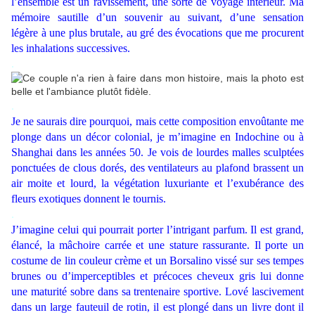
l’ensemble est un ravissement, une sorte de voyage intérieur. Ma
mémoire sautille d’un souvenir au suivant, d’une sensation
légère à une plus brutale
, au gré des évocations que me procurent
les inhalations successives.
.
.
Je ne saurais dire pourquoi, mais cette composition envoûtante me
plonge dans un décor colonial, je m’imagine en Indochine ou à
Shanghai dans les années 50. Je vois de lourdes malles sculptées
ponctuées de clous dorés, des ventilateurs au plafond brassent un
air moite et lourd, la végétation luxuriante et l’exubérance des
fleurs exotiques donnent le tournis.
.
J’imagine celui qui pourrait porter l’intrigant parfum. Il est grand,
élancé, la mâchoire carrée et une stature rassurante. Il porte un
costume de lin couleur crème et un Borsalino vissé sur ses tempes
brunes ou d’imperceptibles et précoces cheveux gris lui donne
une maturité sobre dans sa trentenaire sportive. Lové lascivement
dans un large fauteuil de rotin, il est plongé dans un livre dont il