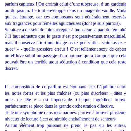
parfum capiteux ! On croirait celui d’une tubéreuse, d’un gardénia
ou du jasmin. Le tout enveloppé dans un nuage de vanille. Voilà
qui est étrange, car ces composants sont généralement réservés
aux fragrances pour femelles aguicheuses (dont je suis parfois).
Serait-ce à dessein de faire accepter à monsieur sa part de féminité
? Il faut admettre que le geste s’est progressivement masculinisé,
mais il conserve à tort une image assez peu virile - voire assez «
queer
» - quelle grossière erreur ! C’est tellement sexy de capter
un effluve subtil au passage d’un homme qui a compris que cela
pouvait être un terrible atout séduction à condition que cela reste
discret.
.
La composition de ce parfum est étonnante car l’équilibre entre
les notes fortes et les plus fraîches (ou plus discrètes) - dites «
notes de tête » - est impeccable. Chaque ingrédient trouve
parfaitement sa place dans la grande orchestration olfactive.
Telle une symphonie dans mes narines, j’arrive à trouver plusieurs
niveaux de lecture à cet admirable enchaînement de senteurs.
Aucun élément trop puissant ne prend le pas sur les autres,