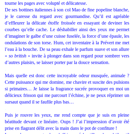
tourne les pages avec volupté et délicatesse.
De ses bottines italiennes à son col Mao de fine popeline blanche,
je le caresse du regard avec gourmandise. Qu’il est agréable
d’effleurer la délicate étoffe froissée en essayant de deviner les
courbes qu’elle cache. Le déshabiller ainsi des yeux me permet
d’imaginer le galbe d’une cuisse fuselée, la force d’une épaule, les
ondulations de son torse. Hum, cet inventaire à la Prévert me met
l’eau à la bouche. De sa peau exhale le parfum suave et son allure
«
so british
» invite à plonger dans son regard pour sombrer vers
d’autres plaisirs, se laisser porter par la douce sensation.
.
Mais quelle est donc cette incroyable odeur musquée, animale ?
Cette puissance qui me domine, me chavire et suscite des pulsions
si primaires… Je laisse la fragrance sucrée provoquer en moi un
délicieux frisson qui me parcourt l’échine, je ne peux réprimer un
sursaut quand il se faufile plus bas…
.
Puis je rouvre les yeux, me rend compte que je suis en pleine
béatitude devant ce linéaire. Oups ! J’ai l’impression d’avoir été
prise en flagrant délit avec la main dans le pot de confiture !