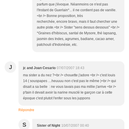
parfum que j'évoque. Néanmoins ce n'est pas
l'Instant de Guerlain*... il ne contient pas de vanille.
<br /> Bonne proposition, très
recherchée, encore bravo, mais il faut chercher une
autre piste.<br /> Sister "sens dessus dessous" <br />
*Graines d'hibiscus, santal de Mysore, thé lapsang,
jasmin des Indes, agrumes, badiane, cacao amer,
patchouli d'Indonésie, etc.
J
jc and Joan Cesario
07/07/2007 18:43
ma sister a du nez ?<br /> chouette j'adore <br /> c'est louis
14 ( souspapes ....heuuuu non c'est pas le même )<br /> qui
disait a sa belle : ne vous lavais pas ma millie j'arrive <br />
p'tain il devait avoir la narine musclé le garçon car à cette
époque c'est plutot l'enfer sous les juppons
Répondre
S
Sister of Night
10/07/2007 00:40