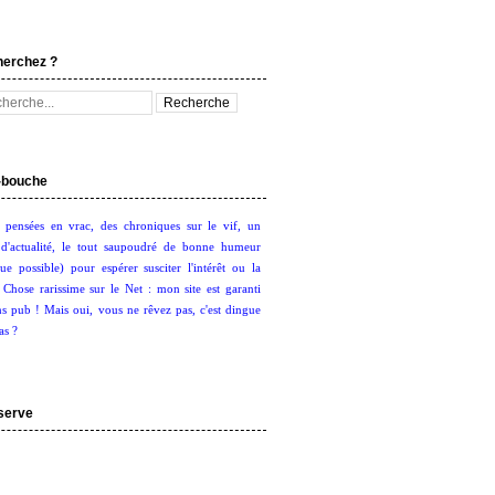
herchez ?
bouche
 pensées en vrac, des chroniques sur le vif, un
d'actualité, le tout saupoudré de bonne humeur
ue possible) pour espérer susciter l'intérêt ou la
. Chose rarissime sur le Net : mon site est garanti
s pub ! Mais oui, vous ne rêvez pas, c'est dingue
as ?
serve