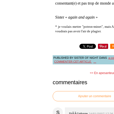
consentant(e) et pas trop de monde au
Sister «
again and again
»
* je voulais mettre "potron-minet", mais An
voudrais pas avoir l'air de plagier.
R
PUBLISHED BY SISTER OF NIGHT
DANS
a co
COMMENTER CET ARTICLE
…
<< En apesanteu
commentaires
Ajouter un commentaire
S
StÃÂ©phane