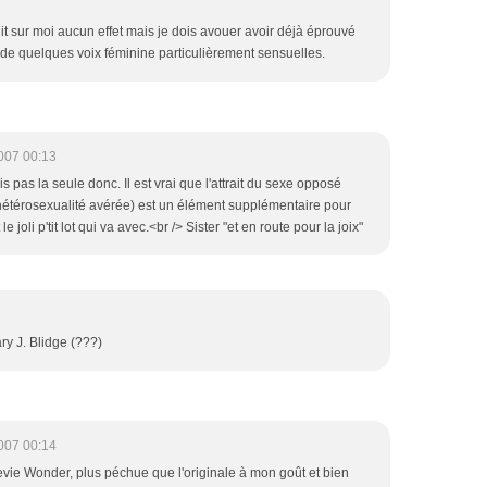
t sur moi aucun effet mais je dois avouer avoir déjà éprouvé
e de quelques voix féminine particulièrement sensuelles.
007 00:13
s pas la seule donc. Il est vrai que l'attrait du sexe opposé
hétérosexualité avérée) est un élément supplémentaire pour
 joli p'tit lot qui va avec.<br /> Sister "et en route pour la joix"
ry J. Blidge (???)
007 00:14
evie Wonder, plus péchue que l'originale à mon goût et bien