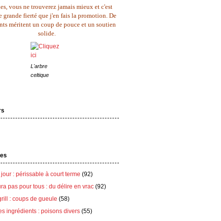
es, vous ne trouverez jamais mieux et c'est
 grande fierté que j'en fais la promotion. De
ents méritent un coup de pouce et un soutien
solide.
L'arbre
celtique
rs
tes
 jour : périssable à court terme
(92)
ra pas pour tous : du délire en vrac
(92)
grill : coups de gueule
(58)
es ingrédients : poisons divers
(55)