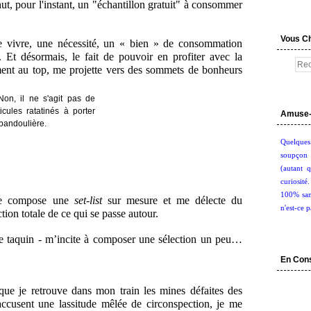
ut, pour l'instant, un "échantillon gratuit" à consommer
Vous C
 vivre, une nécessité, un « bien » de consommation
s. Et désormais, le fait de pouvoir en profiter avec la
ent au top, me projette vers des sommets de bonheurs
Amuse-
Quelques
soupçon 
(autant q
curiosité
100% san
me compose une
set-list
sur mesure et me délecte du
n'est-ce p
ion totale de ce qui se passe autour.
re taquin - m’incite à composer une sélection un peu…
En Con
 que je retrouve dans mon train les mines défaites des
accusent une lassitude mêlée de circonspection, je me