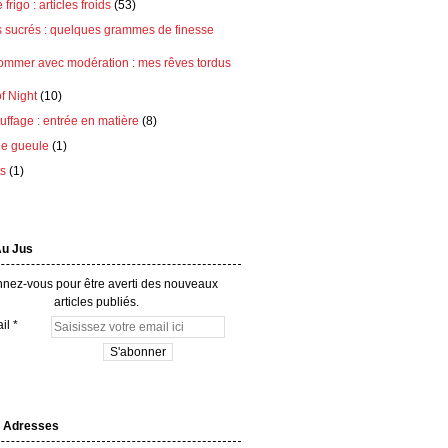
frigo : articles froids
(53)
s sucrés : quelques grammes de finesse
ommer avec modération : mes rêves tordus
of Night
(10)
ffage : entrée en matière
(8)
e gueule
(1)
ts
(1)
Au Jus
nez-vous pour être averti des nouveaux
articles publiés.
il
 Adresses