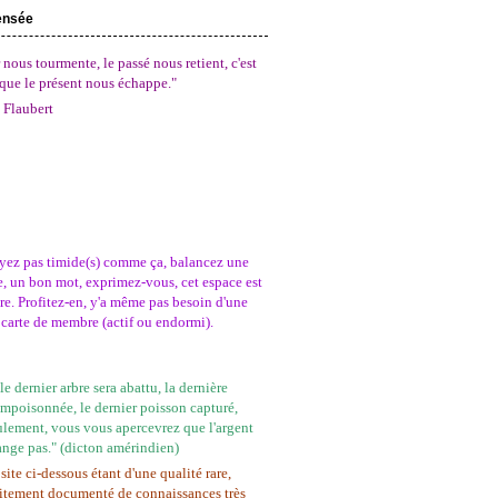
ensée
 nous tourmente, le passé nous retient, c'est
que le présent nous échappe."
 Flaubert
yez pas timide(s) comme ça, balancez une
, un bon mot, exprimez-vous, cet espace est
tre. Profitez-en, y'a même pas besoin d'une
carte de membre (actif ou endormi).
e dernier arbre sera abattu, la dernière
empoisonnée, le dernier poisson capturé,
ulement, vous vous apercevrez que l'argent
ange pas." (dicton amérindien)
site ci-dessous étant d'une qualité rare,
itement documenté de connaissances très