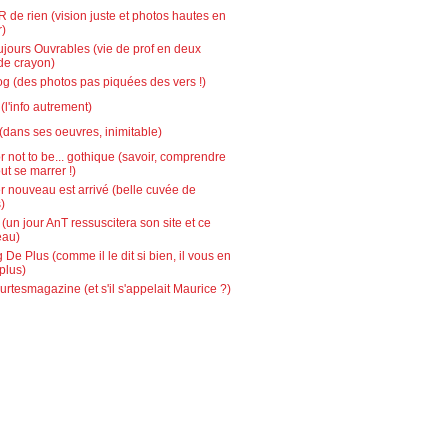
 de rien (vision juste et photos hautes en
r)
ujours Ouvrables (vie de prof en deux
de crayon)
g (des photos pas piquées des vers !)
l'info autrement)
(dans ses oeuvres, inimitable)
r not to be... gothique (savoir, comprendre
out se marrer !)
r nouveau est arrivé (belle cuvée de
)
 (un jour AnT ressuscitera son site et ce
eau)
 De Plus (comme il le dit si bien, il vous en
plus)
urtesmagazine (et s'il s'appelait Maurice ?)