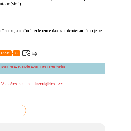
tour (sic !).
T vient juste d'utiliser le terme dans son dernier article et je ne
epost
0
nsommer avec modération : mes rêves tordus
r
Vous êtes totalement incorrigibles... >>