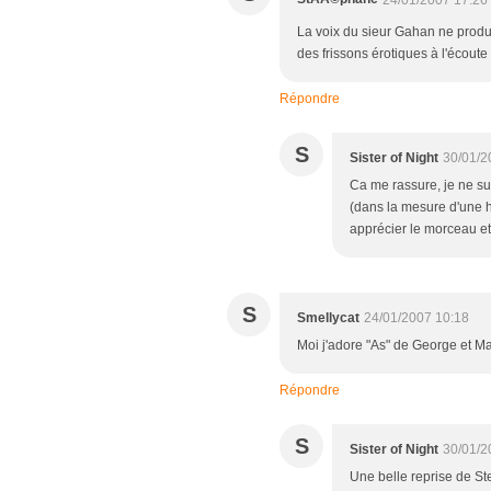
24/01/2007 17:26
La voix du sieur Gahan ne produi
des frissons érotiques à l'écout
Répondre
S
Sister of Night
30/01/2
Ca me rassure, je ne sui
(dans la mesure d'une 
apprécier le morceau et le
S
Smellycat
24/01/2007 10:18
Moi j'adore "As" de George et Ma
Répondre
S
Sister of Night
30/01/2
Une belle reprise de St