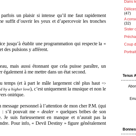
Dans le 
Délice
(47)
arfois un plaisir si intense qu’il me faut rapidement
A cons
me suffit d’ouvrir les yeux et d’apercevoir les tronches
(32)
Sister 
Préchau
ce jusqu’à établir une programmation qui respecte la «
Coup d
t des pulsions y afférent.
Portrai
eau, mais aussi étonnant que cela puisse paraître, un
uer également à me mettre dans un état second.
Tenus 
 du temps (et à part le mâle largement cité plus haut
=>
Abon
), c’est uniquement la musique et non le
ed by a higher love
ers onirique.
Ema
un message personnel à l’attention de mon cher P.M. (qui
e) : s’il pouvait me «
dealer
» quelques bribes de son
se. Je suis furieusement en manque et n’aurait pas la
endre. Pour info, « Devil Destiny » figure généralement
Bonnes