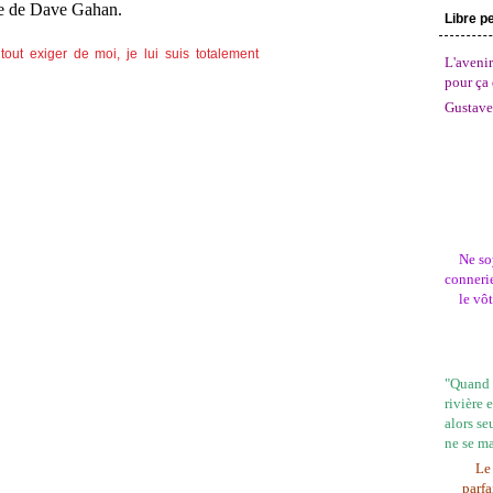
ve de Dave Gahan.
Libre p
L'avenir
pour ça 
Gustave
Ne so
connerie
le vô
"Quand l
rivière 
alors se
ne se m
Le 
parfa