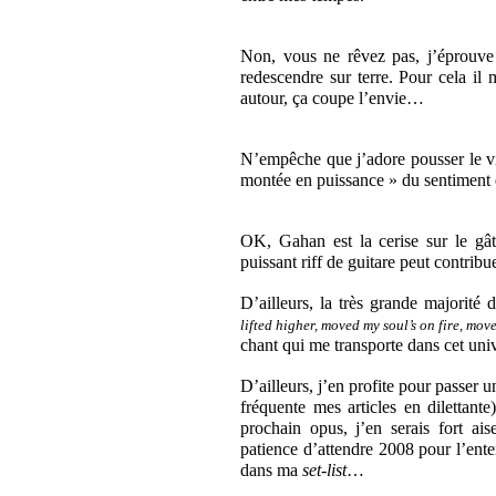
Non, vous ne rêvez pas, j’éprouve p
redescendre sur terre. Pour cela il 
autour, ça coupe l’envie…
N’empêche que j’adore pousser le vi
montée en puissance » du sentiment e
OK, Gahan est la cerise sur le gât
puissant riff de guitare peut contrib
D’ailleurs, la très grande majorité
lifted higher, moved my soul’s on fire, mov
chant qui me transporte dans cet univ
D’ailleurs, j’en profite pour passer 
fréquente mes articles en dilettant
prochain opus, j’en serais fort ai
patience d’attendre 2008 pour l’ent
dans ma
set-list
…