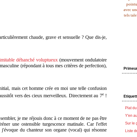
pointu
avec une
tels tal
particulièrement chaude, grave et sensuelle ? Que dis-je,
imitable déhanché voluptueux
(mouvement ondulatoire
e masculine (répondant à tous mes critères de perfection),
Primeu
itial, mais cet homme crée en moi une telle confusion
e
ussitôt vers des cieux merveilleux. Directement au 7
!
Etiquet
Plat du
Y'en au
 sembler, je me réjouis donc à ce moment de ne pas être
Sur le 
ner une ostensible turgescence matinale. Car l'effet
ue j'évoque du chanteur son organe (vocal) qui résonne
Liste d