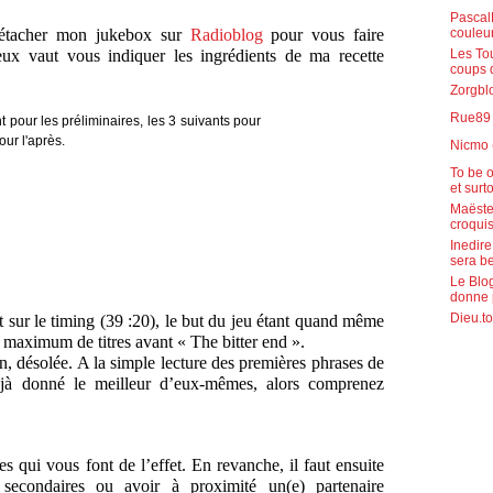
PascalR
couleu
détacher mon jukebox sur
Radioblog
pour vous faire
Les To
eux vaut vous indiquer les ingrédients de ma recette
coups 
Zorgblo
Rue89 (
Nicmo 
To be o
et surt
Maëste
croquis
Inedire
sera b
Le Blog
donne 
Dieu.to
ft sur le timing (39 :20), le but du jeu étant quand même
un maximum de titres avant « The bitter end ».
n, désolée. A la simple lecture des premières phrases de
 déjà donné le meilleur d’eux-mêmes, alors comprenez
res qui vous font de l’effet. En revanche, il faut ensuite
s secondaires ou avoir à proximité un(e) partenaire