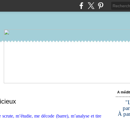
A médit
icieux
"L
par
À par
 scrute, m’étudie, me décode (barre), m’analyse et tire