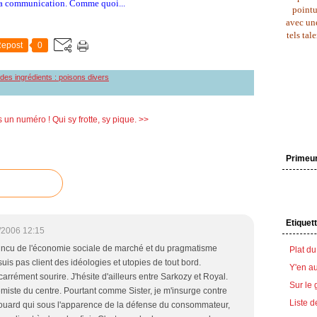
r sa communication. Comme quoi...
pointu
avec une
tels tal
epost
0
e des ingrédients : poisons divers
s un numéro !
Qui sy frotte, sy pique. >>
Primeu
Etiquet
/2006 12:15
aincu de l'économie sociale de marché et du pragmatisme
Plat du
suis pas client des idéologies et utopies de tout bord.
Y'en au
arrément sourire. J'hésite d'ailleurs entre Sarkozy et Royal.
Sur le 
rêmiste du centre. Pourtant comme Sister, je m'insurge contre
Liste d
douard qui sous l'apparence de la défense du consommateur,