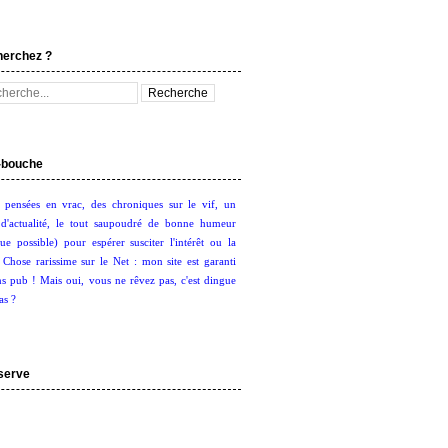
herchez ?
bouche
 pensées en vrac, des chroniques sur le vif, un
d'actualité, le tout saupoudré de bonne humeur
ue possible) pour espérer susciter l'intérêt ou la
. Chose rarissime sur le Net : mon site est garanti
s pub ! Mais oui, vous ne rêvez pas, c'est dingue
as ?
serve