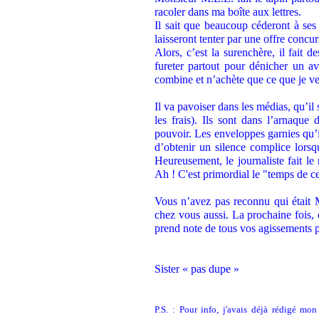
racoler dans ma boîte aux lettres.
Il sait que beaucoup céderont à ses
laisseront tenter par une offre concur
Alors, c’est la surenchère, il fait d
fureter partout pour dénicher un a
combine et n’achète que ce que je veux 
.
Il va pavoiser dans les médias, qu’il s
les frais). Ils sont dans l’arnaque
pouvoir. Les enveloppes garnies qu’ils
d’obtenir un silence complice lors
Heureusement, le journaliste fait le 
Ah ! C'est primordial le "temps de c
.
Vous n’avez pas reconnu qui était
chez vous aussi. La prochaine fois, 
prend note de tous vos agissements p
.
.
Sister « pas dupe »
.
.
P.S. : Pour info, j'avais déjà rédigé mon