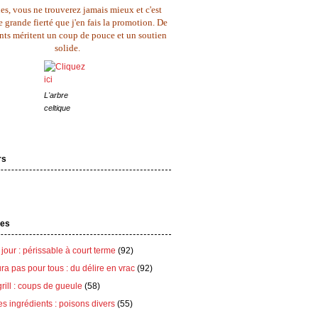
es, vous ne trouverez jamais mieux et c'est
 grande fierté que j'en fais la promotion. De
ents méritent un coup de pouce et un soutien
solide.
L'arbre
celtique
rs
tes
 jour : périssable à court terme
(92)
ra pas pour tous : du délire en vrac
(92)
grill : coups de gueule
(58)
es ingrédients : poisons divers
(55)