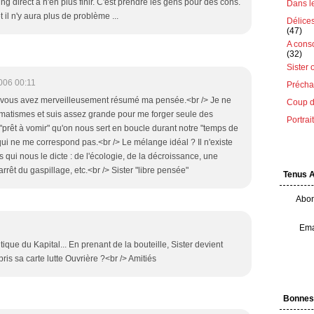
ting direct à n'en plus finir. C'est prendre les gens pour des cons.
Dans le 
 il n'y aura plus de problème ...
Délice
(47)
A cons
(32)
Sister 
006 00:11
Préchau
 vous avez merveilleusement résumé ma pensée.<br /> Je ne
Coup d
matismes et suis assez grande pour me forger seule des
Portrai
e "prêt à vomir" qu'on nous sert en boucle durant notre "temps de
qui ne me correspond pas.<br /> Le mélange idéal ? Il n'existe
s qui nous le dicte : de l'écologie, de la décroissance, une
arrêt du gaspillage, etc.<br /> Sister "libre pensée"
Tenus 
Abon
Ema
itique du Kapital... En prenant de la bouteille, Sister devient
is sa carte lutte Ouvrière ?<br /> Amitiés
Bonnes