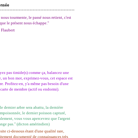
ensée
 nous tourmente, le passé nous retient, c'est
que le présent nous échappe."
 Flaubert
yez pas timide(s) comme ça, balancez une
, un bon mot, exprimez-vous, cet espace est
tre. Profitez-en, y'a même pas besoin d'une
carte de membre (actif ou endormi).
e dernier arbre sera abattu, la dernière
empoisonnée, le dernier poisson capturé,
ulement, vous vous apercevrez que l'argent
ange pas." (dicton amérindien)
site ci-dessous étant d'une qualité rare,
itement documenté de connaissances très