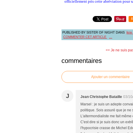
officiellement pris cette abréviation pou
R
PUBLISHED BY SISTER OF NIGHT
DANS
list
COMMENTER CET ARTICLE
…
<< Je ne suis pa
commentaires
Ajouter un commentaire
J
Jean Christophe Bataille
03/10
Marsel : je suis un adepte conv
politique. Sois assuré que je ne 
L'altermondialiste me fait même c
C'est dire si je suis donc un ext
l'hypocrisie crasse de Michel E