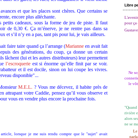
Libre p
 avances et que les places sont chères. Que certains se
rente, encore plus alléchante.
L'avenir
es petits cadeaux, sous la forme de jeu de piste. Il faut
pour ça 
voir de 0,30 €. Ça m’énerve, je ne rentre pas dans sa
Gustave
et s’il n’y en a pas, tant pis pour lui, je vais ailleurs.
ait faire taire quand ça l’arrange (
Marianne
en avait fait
 depuis des générations, du coup, ça donne un certain
 lâchent (lui et les autres distributeurs) leur permettent
que
l’escroquerie
est si énorme qu’elle finit par se voir.
rabatteur et il est docile, sinon on lui coupe les vivres.
Ne so
erveau disponible"...
connerie
le vô
 Monsieur
M.E.L.
? Vous me décevez, il habite près de
en attrapant votre Caddie, pensez qu’il vous observe et
our vous en vendre plus encore la prochaine fois.
"Quand l
rivière 
alors se
ne se m
Le 
 article, lorsque je me suis rendu compte que le "sujet" avait
parfa