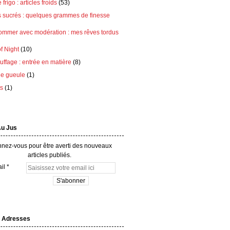
frigo : articles froids
(53)
s sucrés : quelques grammes de finesse
ommer avec modération : mes rêves tordus
of Night
(10)
ffage : entrée en matière
(8)
e gueule
(1)
ts
(1)
Au Jus
nez-vous pour être averti des nouveaux
articles publiés.
il
 Adresses