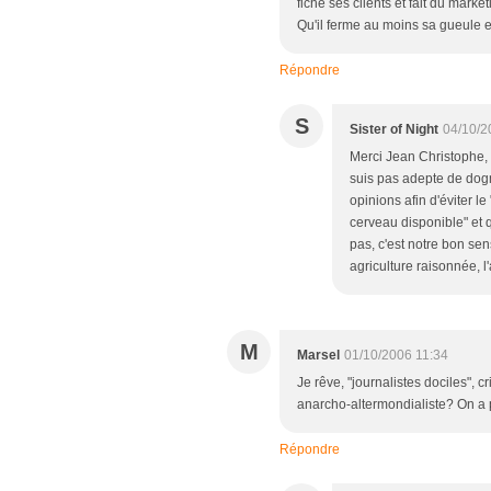
fiche ses clients et fait du marke
Qu'il ferme au moins sa gueule et
Répondre
S
Sister of Night
04/10/2
Merci Jean Christophe,
suis pas adepte de dog
opinions afin d'éviter l
cerveau disponible" et 
pas, c'est notre bon sen
agriculture raisonnée, l'
M
Marsel
01/10/2006 11:34
Je rêve, "journalistes dociles", cr
anarcho-altermondialiste? On a pr
Répondre