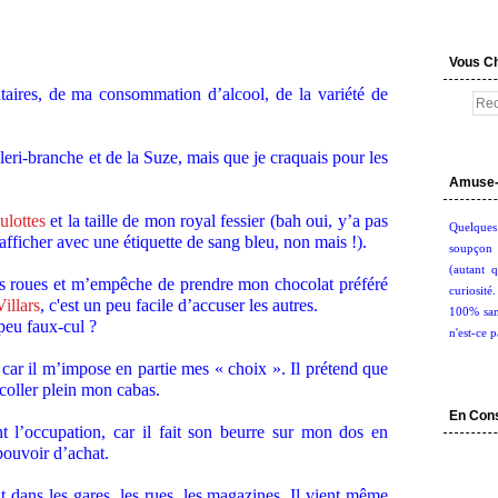
Vous C
ntaires, de ma consommation d’alcool, de la variété de
éleri-branche et de la Suze, mais que je craquais pour les
Amuse-
ulottes
et la taille de mon royal fessier (bah oui, y’a pas
Quelques
fficher avec une étiquette de sang bleu, non mais !).
soupçon 
(autant q
es roues et m’empêche de prendre mon chocolat préféré
curiosité
Villars
, c'est un peu facile d’accuser les autres.
100% san
peu faux-cul ?
n'est-ce p
 car il m’impose en partie mes « choix ». Il prétend que
n coller plein mon cabas.
En Con
 l’occupation, car il fait son beurre sur mon dos en
pouvoir d’achat.
t dans les gares, les rues, les magazines. Il vient même