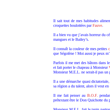
.
Il sait tout de mes habitudes alime
croquettes boulottées par
Fauve
.
.
Il a bien vu que j’avais horreur du c
mangues et le Bailey’s.
.
Il connaît la couleur de mes petites
c
que Ségolène ! Moi aussi je peux m’a
.
Parfois il me met des bâtons dans l
et fait porter le chapeau à Monsieur
Monsieur M.E.L. ne serait-il pas un 
.
Il a une démarche quasi dictatoriale,
sa région a du talent, alors il veut e
.
Il me fait penser au
B.O.F.
pendant
prétextant être le Don Quichotte du 
.
Monsieur M.E.L. fait le tapin partou