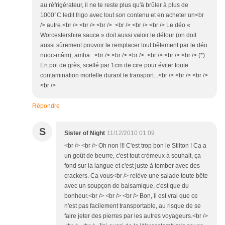
au réfrigérateur, il ne te reste plus qu'à brûler à plus de
1000°C ledit frigo avec tout son contenu et en acheter un<br
/> autre.<br /> <br /> <br /> <br /> <br /> <br /> Le déo «
Worcestershire sauce » doit aussi valoir le détour (on doit
aussi sûrement pouvoir le remplacer tout bêtement par le déo
nuoc-mâm), amha...<br /> <br /> <br /> <br /> <br /> <br /> (*)
En pot de grès, scellé par 1cm de cire pour éviter toute
contamination mortelle durant le transport...<br /> <br /> <br />
<br />
Répondre
S
Sister of Night
11/12/2010 01:09
<br /> <br /> Oh non !!! C'est trop bon le Stilton ! Ca a
un goût de beurre, c'est tout crémeux à souhait, ça
fond sur la langue et c'est juste à tomber avec des
crackers. Ca vous<br /> relève une salade toute bête
avec un soupçon de balsamique, c'est que du
bonheur.<br /> <br /> <br /> Bon, il est vrai que ce
n'est pas facilement transportable, au risque de se
faire jeter des pierres par les autres voyageurs.<br />