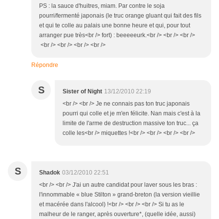
PS : la sauce d'huitres, miam. Par contre le soja
pourri/fermenté japonais (le truc orange gluant qui fait des fils
et qui te colle au palais une bonne heure et qui, pour tout
arranger pue très<br /> fort) : beeeeeurk.<br /> <br /> <br />
<br /> <br /> <br /> <br />
Répondre
S
Sister of Night
13/12/2010 22:19
<br /> <br /> Je ne connais pas ton truc japonais
pourri qui colle et je m'en félicite. Nan mais c'est à la
limite de l'arme de destruction massive ton truc... ça
colle les<br /> miquettes !<br /> <br /> <br /> <br />
S
Shadok
03/12/2010 22:51
<br /> <br /> J'ai un autre candidat pour laver sous les bras :
l'innommable « blue Stilton » grand-breton (la version vieillie
et macérée dans l'alcool) !<br /> <br /> <br /> Si tu as le
malheur de le ranger, après ouverture*, (quelle idée, aussi)