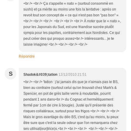
<br /> <br /> Ça s'appelle « nato » (surtout consommé en
sushi) et ça mérite au moins une fois la tentative : après on
revoit tout son concept de « ce qui n'est pas bon "pas bon" »
<br /> <br /> <br /> <br /> <br /> <br /> À noter que le « nato »,
pour les Japonais du Sud, est une friandise sucrée plutôt
sympa pour les papilles, contrairement aux Nordistes. Ce qui
peut créer des qui proquo assez<br /> intéressants... je te
laisse imaginer <br /> <br /> <br /> <br />
Répondre
S
Shadok&#039;tation
12/12/2010 21:51
<br /> <br /> 'tation : j'ai jamais dis que je n'aimais pas le BS,
bien au contraire (surtout celui qu'on trouvait chez Mark's &
Spencer, en pot de grès taille verre à moutartde, pourrit
pendant 1 ans dans<br /> du Cognac et hermétiquement
fermé par 1cm de cire à bougie). Juste qu'il présente des
risques collatéraux, surtout pour les frigos <br /> <br /> <br />
Mais le gros avantage du déo BS, c'est qu'au moins, tu peux
être sure que c'est la seule odeur que l'on remarquera chez
ses utilisat(eur|trice)s.<br /> <br /> <br /> <br /> <br /> <br />