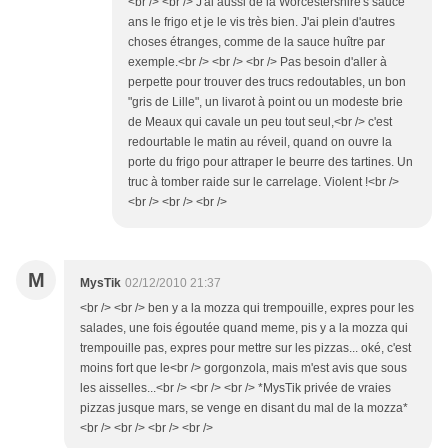
<br /> <br /> J'ai aussi de la Worcestershire's sauce
ans le frigo et je le vis très bien. J'ai plein d'autres
choses étranges, comme de la sauce huître par
exemple.<br /> <br /> <br /> Pas besoin d'aller à
perpette pour trouver des trucs redoutables, un bon
"gris de Lille", un livarot à point ou un modeste brie
de Meaux qui cavale un peu tout seul,<br /> c'est
redourtable le matin au réveil, quand on ouvre la
porte du frigo pour attraper le beurre des tartines. Un
truc à tomber raide sur le carrelage. Violent !<br />
<br /> <br /> <br />
M
MysTik
02/12/2010 21:37
<br /> <br /> ben y a la mozza qui trempouille, expres pour les
salades, une fois égoutée quand meme, pis y a la mozza qui
trempouille pas, expres pour mettre sur les pizzas... oké, c'est
moins fort que le<br /> gorgonzola, mais m'est avis que sous
les aisselles...<br /> <br /> <br /> *MysTik privée de vraies
pizzas jusque mars, se venge en disant du mal de la mozza*
<br /> <br /> <br /> <br />