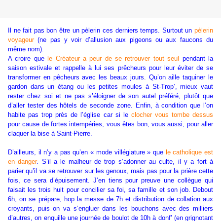
Il ne fait pas bon être un pèlerin ces derniers temps. Surtout un
pèlerin
voyageur
(ne pas y voir d’allusion aux pigeons ou aux faucons du
même nom).
A croire que
le Créateur a peur de se retrouver tout seul
pendant la
saison estivale et rappelle à lui ses prêcheurs pour leur éviter de se
transformer en pêcheurs avec les beaux jours. Qu’on aille taquiner le
gardon dans un étang ou les petites moules à St-Trop’, mieux vaut
rester chez soi et ne pas s’éloigner de son autel préféré, plutôt que
d’aller tester des hôtels de seconde zone. Enfin, à condition que l’on
habite pas trop près de l’église car si le
clocher vous tombe dessus
pour cause de fortes intempéries, vous êtes bon, vous aussi, pour aller
claquer la bise à Saint-Pierre.
D’ailleurs, il n’y a pas qu’en « mode villégiature » que
le catholique est
en danger
. S’il a le malheur de trop s’adonner au culte, il y a fort à
parier qu’il va se retrouver sur les genoux, mais pas pour la prière cette
fois, ce sera d’épuisement. J’en tiens pour preuve une collègue qui
faisait les trois huit pour concilier sa foi, sa famille et son job. Debout
6h, on se prépare, hop la messe de 7h et distribution de collation aux
croyants, puis on va s’engluer dans les bouchons avec des milliers
d’autres, on enquille une journée de boulot de 10h à donf’ (en grignotant