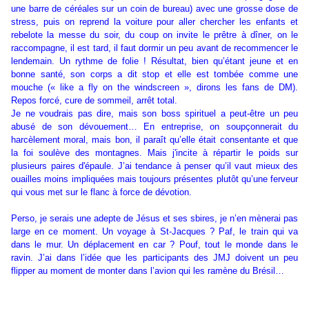
une barre de céréales sur un coin de bureau) avec une grosse dose de
stress, puis on reprend la voiture pour aller chercher les enfants et
rebelote la messe du soir, du coup on invite le prêtre à dîner, on le
raccompagne, il est tard, il faut dormir un peu avant de recommencer le
lendemain. Un rythme de folie ! Résultat, bien qu’étant jeune et en
bonne santé, son corps a dit stop et elle est tombée comme une
mouche (« like a fly on the windscreen », dirons les fans de DM).
Repos forcé, cure de sommeil, arrêt total.
Je ne voudrais pas dire, mais son boss spirituel a peut-être un peu
abusé de son dévouement… En entreprise, on soupçonnerait du
harcèlement moral, mais bon, il paraît qu’elle était consentante et que
la foi soulève des montagnes. Mais j'incite à répartir le poids sur
plusieurs paires d'épaule. J’ai tendance à penser qu’il vaut mieux des
ouailles moins impliquées mais toujours présentes plutôt qu’une ferveur
qui vous met sur le flanc à force de dévotion.
Perso, je serais une adepte de Jésus et ses sbires, je n’en mènerai pas
large en ce moment. Un voyage à St-Jacques ? Paf, le train qui va
dans le mur. Un déplacement en car ? Pouf, tout le monde dans le
ravin. J’ai dans l’idée que les participants des JMJ doivent un peu
flipper au moment de monter dans l’avion qui les ramène du Brésil…