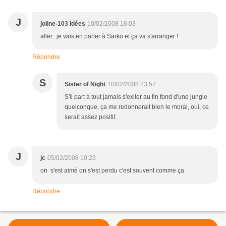
J
joline-103 idées
10/02/2008 16:03
aller.. je vais en parler à Sarko et ça va s'arranger !
Répondre
S
Sister of Night
10/02/2008 23:57
S'il part à tout jamais s'exiler au fin fond d'une jungle
quelconque, ça me redonnerait bien le moral, oui, ce
serait assez positif.
J
jc
05/02/2008 10:23
on s'est aimé on s'est perdu c'est souvent comme ça
Répondre