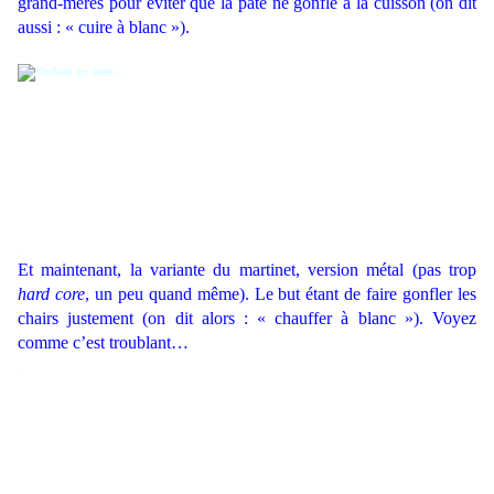
grand-mères pour éviter que la pâte ne gonfle à la cuisson (on dit
aussi : « cuire à blanc »).
.
.
Et maintenant, la variante du martinet, version métal (pas trop
hard core
, un peu quand même). Le but étant de faire gonfler les
chairs justement (on dit alors : « chauffer à blanc »). Voyez
comme c’est troublant…
.