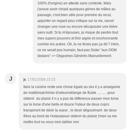
100% d'origine) en atteste sans conteste. Mais
j'avoue avoir chopé quelques gènes de mâles au
passage, c'est bien utile pour prendre du recul,
apporter un regard plus critique sur la vie, savoir
changer une roue ou encore décapsuler une bière
sans outil. Si tu m'épouses, je risque de perdre tout
mes supers pouvoirs et finir aigrie et ronchonnante
comme les autres. Oh, tu ne ferais pas ça dit ? Hein,
ce ne serait pas humain, faut pas.Sister "aux OGM
dedans" => Orgasmes Générés Manuellement.
J
jc
17/01/2008 22:15
faire la cuisine reste une chose égale au sex il y a amalgame
de maitiérealchimie d'odeurmélange de fluide ............pour
obtenir du plaisir il n y a pas de difference passer mon torse
sur le torse d'une belle et douce l'odeur de deux coprs
transpirant de désir la sueur , le desir dégoulinant de deux
êtres au bord de l'extasepour obtenir du plaisir j'men va me
mettre tout nu sous mon tablier moi