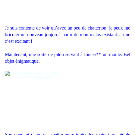
.
Je suis contente de voir qu’avec un peu de chatterton, je peux me
bricoler un nouveau joujou à partir de mon matos existant… que
c’est excitant !
.
Maintenant, une sorte de pilon servant à foncer** un moule. Bel
objet énigmatique.
.
Son pendant (à ne pas mettre entre toutes les mains), un bidule