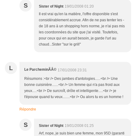
S
Sister of Night
19/01/2008 01:20
Il est vrai qu'en la matière, l'offre disponible s'est
considérablement accrue. Afin de ne pas tenter les -
de 18 ans à un shopping hors norme, je n'ai pas mis
les coordonnées du site que j'ai visité. Toutefois,
pour ceux qui en aurait besoin, je garde l'url au
chaud...Sister "sur le grill"
L
Le ParcheminÃÂ©
17/01/2008 23:31
Résumons :<br /> Des jambes d'antologies......<br /> Une
bonne cuisinière.......<br /> Un femme qui n'a pas froid aux
yeux.....<br /> De surcroît, drôle et intelligente.....<br /> je
t'épouse quand tu veux........<br /> Ou alors tu es un homme !
Répondre
S
Sister of Night
19/01/2008 01:25
Arf, nope, je suis bien une femme, mon 95D (garanti