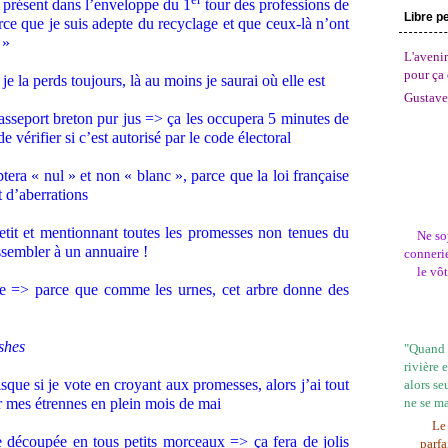
e présent dans l’enveloppe du 1
tour des professions de
Libre p
arce que je suis adepte du recyclage et que ceux-là n’ont
 »
L'avenir
pour ça 
je la perds toujours, là au moins je saurai où elle est
Gustave
sseport breton pur jus => ça les occupera 5 minutes de
e vérifier si c’est autorisé par le code électoral
era « nul » et non « blanc », parce que la loi française
t d’aberrations
etit et mentionnant toutes les promesses non tenues du
Ne so
ssembler à un annuaire !
connerie
le vô
e => parce que comme les urnes, cet arbre donne des
shes
"Quand l
rivière 
que si je vote en croyant aux promesses, alors j’ai tout
alors se
ne se m
r mes étrennes en plein mois de mai
Le 
e découpée en tous petits morceaux => ça fera de jolis
parfa