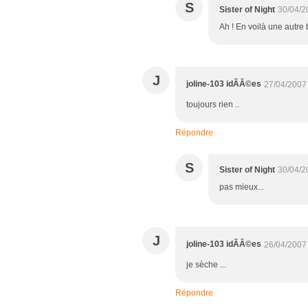
S
Sister of Night
30/04/2
Ah ! En voilà une autre 
J
joline-103 idÃÂ©es
27/04/2007
toujours rien ..
Répondre
S
Sister of Night
30/04/2
pas mieux...
J
joline-103 idÃÂ©es
26/04/2007
je sèche ...
Répondre