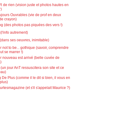
 de rien (vision juste et photos hautes en
r)
ujours Ouvrables (vie de prof en deux
de crayon)
g (des photos pas piquées des vers !)
l'info autrement)
(dans ses oeuvres, inimitable)
r not to be... gothique (savoir, comprendre
out se marrer !)
r nouveau est arrivé (belle cuvée de
)
 (un jour AnT ressuscitera son site et ce
eau)
 De Plus (comme il le dit si bien, il vous en
plus)
urtesmagazine (et s'il s'appelait Maurice ?)