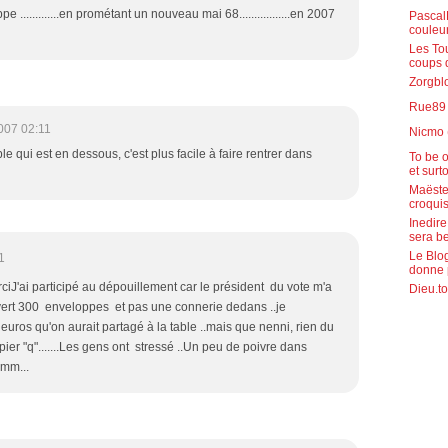
 .............en prométant un nouveau mai 68.................en 2007
PascalR
couleu
Les To
coups 
Zorgblo
Rue89 (
007 02:11
Nicmo 
able qui est en dessous, c'est plus facile à faire rentrer dans
To be o
et surt
Maëste
croquis
Inedire
sera b
Le Blog
1
donne 
ciJ'ai participé au dépouillement car le président du vote m'a
Dieu.to
uvert 300 enveloppes et pas une connerie dedans ..je
0 euros qu'on aurait partagé à la table ..mais que nenni, rien du
ier "q".......Les gens ont stressé ..Un peu de poivre dans
mmm...