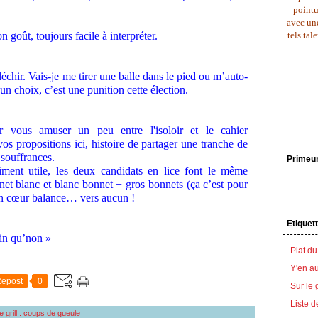
pointu
avec une
tels tal
n goût, toujours facile à interpréter.
léchir. Vais-je me tirer une balle dans le pied ou m’auto-
un choix, c’est une punition cette élection.
r vous amuser un peu entre l'isoloir et le cahier
vos propositions ici, histoire de partager une tranche de
 souffrances.
Primeu
aiment utile, les deux candidats en lice font le même
net blanc et blanc bonnet + gros bonnets (ça c’est pour
on cœur balance… vers aucun !
Etiquet
 bin qu’non »
Plat du
Y'en au
epost
0
Sur le 
Liste d
le grill : coups de gueule