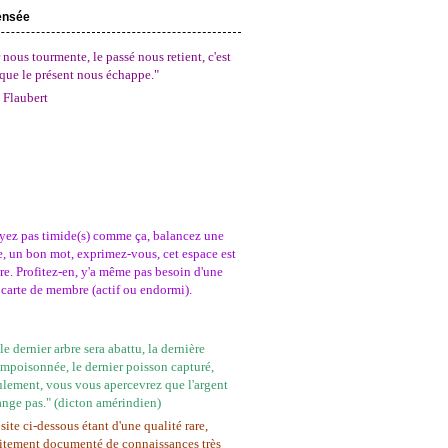
ensée
 nous tourmente, le passé nous retient, c'est
que le présent nous échappe."
 Flaubert
yez pas timide(s) comme ça, balancez une
, un bon mot, exprimez-vous, cet espace est
tre. Profitez-en, y'a même pas besoin d'une
carte de membre (actif ou endormi).
e dernier arbre sera abattu, la dernière
empoisonnée, le dernier poisson capturé,
ulement, vous vous apercevrez que l'argent
ange pas." (dicton amérindien)
site ci-dessous étant d'une qualité rare,
itement documenté de connaissances très