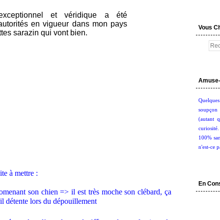
Vous C
Amuse-
Quelques
soupçon 
(autant q
curiosité
100% san
n'est-ce p
te à mettre :
En Con
omenant son chien => il est très moche son clébard, ça
œil détente lors du dépouillement
er