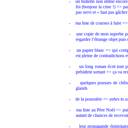
-
un bulletin non utilisé encor
foi (bonjour la crise !) => p
pas servi et « faut pas gâcher
-
ma liste de courses à faire => 
-
une copie de mon superbe pa
regarder l’étrange objet puis d
-
un papier blanc => qui compt
est pleine de contradictions e
-
un long roman écrit tout p
président sortant => ça va re
-
quelques pousses de chên
glands
-
de la poussière =>
ashes to a
-
ma liste au Père Noël => puis
autant de chances de recevoi
-
leur propagande épistolair