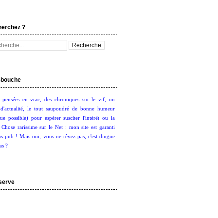
herchez ?
bouche
 pensées en vrac, des chroniques sur le vif, un
d'actualité, le tout saupoudré de bonne humeur
ue possible) pour espérer susciter l'intérêt ou la
. Chose rarissime sur le Net : mon site est garanti
s pub ! Mais oui, vous ne rêvez pas, c'est dingue
as ?
serve