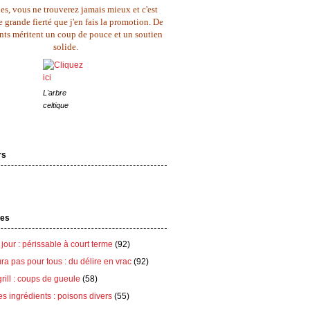
es, vous ne trouverez jamais mieux et c'est
 grande fierté que j'en fais la promotion. De
ents méritent un coup de pouce et un soutien
solide.
L'arbre
celtique
rs
tes
 jour : périssable à court terme
(92)
ra pas pour tous : du délire en vrac
(92)
grill : coups de gueule
(58)
es ingrédients : poisons divers
(55)