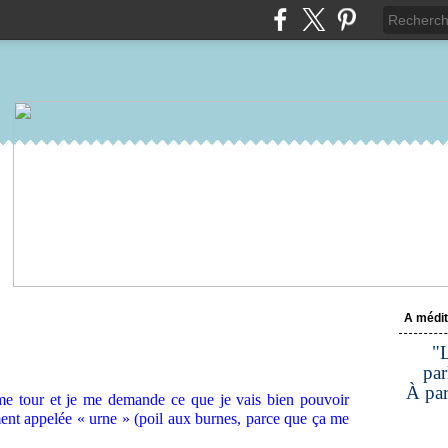
A médit
"L
par
À par
me tour et je me demande ce que je vais bien pouvoir
ment appelée « urne » (poil aux burnes, parce que ça me