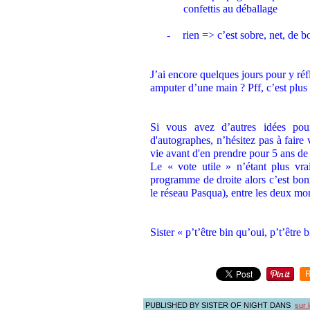
confettis au déballage
-
rien => c’est sobre, net, de bo
.
J’ai encore quelques jours pour y réf
amputer d’une main ? Pff, c’est plus 
.
Si vous avez d’autres idées pou
d'autographes, n’hésitez pas à faire 
vie avant d'en prendre pour 5 ans de
L
e « vote utile » n’étant plus vr
programme de droite alors c’est bon
le réseau Pasqua), entre les deux m
.
Sister « p’t’être bin qu’oui, p’t’être
R
PUBLISHED BY SISTER OF NIGHT
DANS
sur 