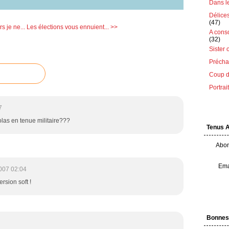
Dans le 
Délice
(47)
s je ne...
Les élections vous ennuient... >>
A cons
(32)
Sister 
Préchau
Coup d
Portrai
7
colas en tenue militaire???
Tenus 
Abon
Ema
007 02:04
ersion soft !
Bonnes