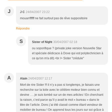
J
J C
24/04/2007 23:22
mouarrffffff ne fait surtout pas de rêve suppositoire
Répondre
S
Sister of Night
30/04/2007 02:18
ou soporifique ? (private joke version Nouvelle Star
et spéciale dédicace à Dove qui est polytechnicien à
ce qu'on m'a dit).<br /> Sister "crédule"
A
Alain
24/04/2007 12:17
Mort de rire Sister !!! il n’y a pas si longtemps, je faisais une
recherche sur la toile avec le célèbre moteur bien connu et
devine …. je suis tombé sur un de mes articles ! En cherchant
la raison, c’est parce qu’il y avait le mot « bureau » dans le
titre de l’article. Donc j’ai été classé comme étant vendeur de
mobilier de bureau ! On apprend tous les jours sur soi grâce à