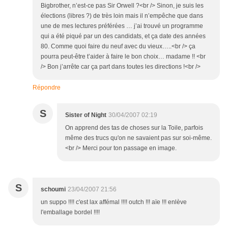
Bigbrother, n’est-ce pas Sir Orwell ?<br /> Sinon, je suis les
élections (libres ?) de très loin mais il n’empêche que dans
une de mes lectures préférées … j’ai trouvé un programme
qui a été piqué par un des candidats, et ça date des années
80. Comme quoi faire du neuf avec du vieux…..<br /> ça
pourra peut-être t’aider à faire le bon choix… madame !! <br
/> Bon j’arrête car ça part dans toutes les directions !<br />
Répondre
S
Sister of Night
30/04/2007 02:19
On apprend des tas de choses sur la Toile, parfois
même des trucs qu'on ne savaient pas sur soi-même.
<br /> Merci pour ton passage en image.
S
schoumi
23/04/2007 21:56
un suppo !!!! c'est lax affémal !!!! outch !!! aïe !!! enlève
l'emballage bordel !!!!