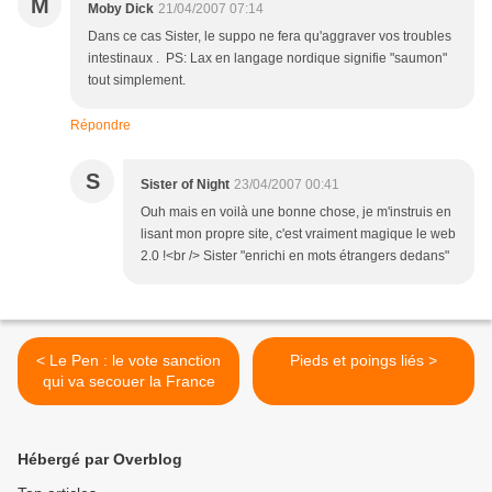
M
Moby Dick
21/04/2007 07:14
Dans ce cas Sister, le suppo ne fera qu'aggraver vos troubles
intestinaux . PS: Lax en langage nordique signifie "saumon"
tout simplement.
Répondre
S
Sister of Night
23/04/2007 00:41
Ouh mais en voilà une bonne chose, je m'instruis en
lisant mon propre site, c'est vraiment magique le web
2.0 !<br /> Sister "enrichi en mots étrangers dedans"
< Le Pen : le vote sanction
Pieds et poings liés >
qui va secouer la France
Hébergé par Overblog