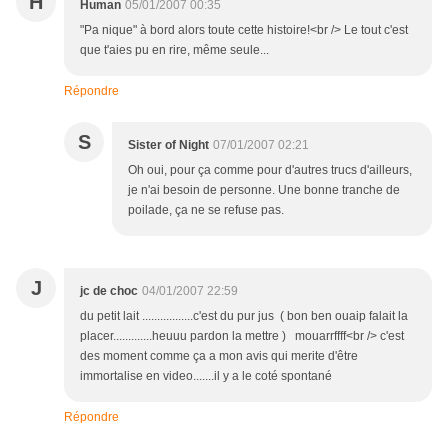
H
Human
05/01/2007 00:35
"Pa nique" à bord alors toute cette histoire!<br /> Le tout c'est
que t'aies pu en rire, même seule...
Répondre
S
Sister of Night
07/01/2007 02:21
Oh oui, pour ça comme pour d'autres trucs d'ailleurs,
je n'ai besoin de personne. Une bonne tranche de
poilade, ça ne se refuse pas.
J
jc de choc
04/01/2007 22:59
du petit lait .................c'est du pur jus ( bon ben ouaip falait la
placer.............heuuu pardon la mettre ) mouarrffff<br /> c'est
des moment comme ça a mon avis qui merite d'être
immortalise en video.......il y a le coté spontané
Répondre