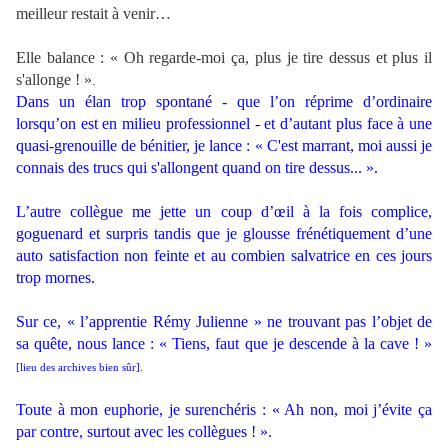
meilleur restait à venir…
.
Elle balance : « Oh regarde-moi ça, plus je tire dessus et plus il
s'allonge ! »
.
Dans un élan trop spontané - que l’on réprime d’ordinaire
lorsqu’on est en milieu professionnel - et d’autant plus face à une
quasi-grenouille de bénitier, je lance : « C'est marrant, moi aussi je
connais des trucs qui s'allongent quand on tire dessus... ».
.
L’autre collègue me jette un coup d’œil à la fois complice,
goguenard et surpris tandis que je glousse frénétiquement d’une
auto satisfaction non feinte et au combien salvatrice en ces jours
trop mornes.
.
Sur ce, « l’apprentie
Rémy Julienne
» ne trouvant pas l’objet de
sa quête, nous lance : « Tiens, faut que je descende à la cave ! »
[lieu des archives bien sûr].
.
T
oute à mon euphorie, je surenchéris : « Ah non, moi j’évite ça
par contre, surtout avec les collègues ! ».