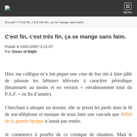
MENU
Accueil
» C'est fin, c'est très fin, ça se mange sans faim.
C'est fin, c'est très fin, ça se mange sans faim.
Publié le 04/01/2007 à 01:07
Par
Sister of Night
.
Hier, ma collègue m’a fait piquer une crise de fou rire à faire pâlir
de jalousie les bêtisiers télévisés à caractère périodique
(bisannuels au moins et en version « envahissement total du
P.A.F. » en fin d’année).
.
Cherchant à attraper un dossier, elle se prend les pieds dans le fil
de son téléphone et manque de nous faire une cascade que
Bébel
de la grande époque
n’aurait pas reniée.
.
Je commence à pouffer de ce comique de situation. Mais le