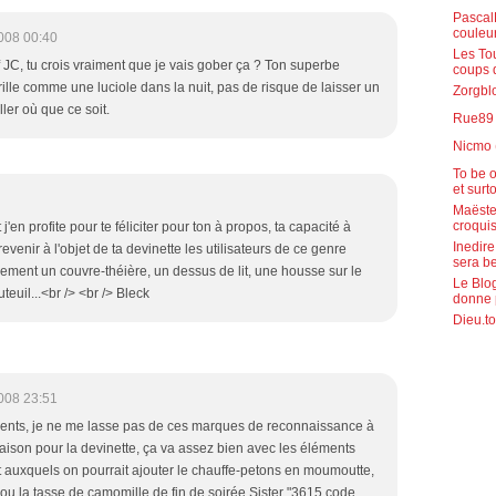
PascalR
couleu
008 00:40
Les To
 JC, tu crois vraiment que je vais gober ça ? Ton superbe
coups 
le comme une luciole dans la nuit, pas de risque de laisser un
Zorgblo
ller où que ce soit.
Rue89 (
Nicmo 
To be o
et surt
Maëste
croquis
j'en profite pour te féliciter pour ton à propos, ta capacité à
Inedire
evenir à l'objet de ta devinette les utilisateurs de ce genre
sera b
galement un couvre-théière, un dessus de lit, une housse sur le
Le Blog
euil...<br /> <br /> Bleck
donne 
Dieu.to
008 23:51
ents, je ne me lasse pas de ces marques de reconnaissance à
ison pour la devinette, ça va assez bien avec les éléments
 auxquels on pourrait ajouter le chauffe-petons en moumoutte,
ou la tasse de camomille de fin de soirée.Sister "3615 code