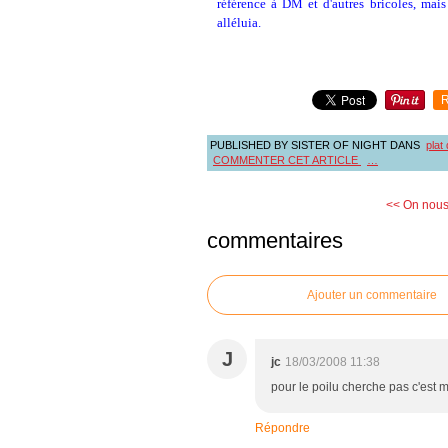
référence à DM et d'autres bricoles, mais 
alléluia.
R
PUBLISHED BY SISTER OF NIGHT
DANS
plat
COMMENTER CET ARTICLE
…
<< On nous 
commentaires
Ajouter un commentaire
J
jc
18/03/2008 11:38
pour le poilu cherche pas c'est 
Répondre