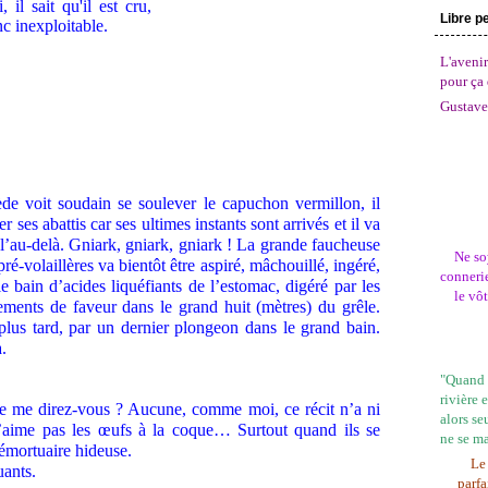
Libre p
L'avenir
pour ça 
Gustave
iède voit soudain se soulever le capuchon vermillon, il
r ses abattis car ses ultimes instants sont arrivés et il va
l’au-delà. Gniark, gniark, gniark ! La grande faucheuse
Ne so
ré-volaillères va bientôt être aspiré, mâchouillé, ingéré,
connerie
e bain d’acides liquéfiants de l’estomac, digéré par les
le vô
tements de faveur dans le grand huit (mètres) du grêle.
plus tard, par un dernier plongeon dans le grand bain.
a.
"Quand l
rivière 
ale me direz-vous ? Aucune, comme moi, ce récit n’a ni
alors se
n’aime pas les œufs à la coque… Surtout quand ils se
ne se m
émortuaire hideuse.
Le 
uants.
parfa