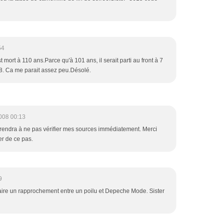
54
est mort à 110 ans.Parce qu'à 101 ans, il serait parti au front à 7
8. Ca me parait assez peu.Désolé.
008 00:13
prendra à ne pas vérifier mes sources immédiatement. Merci
fier de ce pas.
9
faire un rapprochement entre un poilu et Depeche Mode. Sister