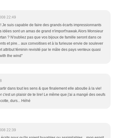
008 22:49
 Je suis capable de faire des grands écarts impressionnants
es idées sont un amas de grand n'import'nawak.Alors Monsieur
tartan ? N'oubliez pas que vos bijoux de famille seront dans ce
nts et pire... aux convoitises et à la furieuse envie de soulever
t attribut féminin revisité par le mâle des pays venteux quasi
with the wind"
8
tir dans tout les sens & que finalement elle aboutie à la vie!
er c'est un plaisir de te lire! Le même que j'ai a mangé des oeufs
ocotte, durs... Héhé
008 22:39
 écrits pour qu'ils soient buvables ou assimilables... mon esprit