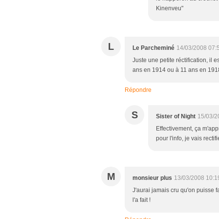
Kinenveu"
L
Le Parcheminé
14/03/2008 07:
Juste une petite réctification, il 
ans en 1914 ou à 11 ans en 191
Répondre
S
Sister of Night
15/03/2
Effectivement, ça m'ap
pour l'info, je vais recti
M
monsieur plus
13/03/2008 10:1
J'aurai jamais cru qu'on puisse 
l'a fait !