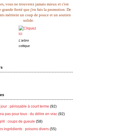
es, vous ne trouverez jamais mieux et c'est
 grande fierté que j'en fais la promotion. De
ents méritent un coup de pouce et un soutien
solide.
L'arbre
celtique
rs
tes
 jour : périssable à court terme
(92)
ra pas pour tous : du délire en vrac
(92)
grill : coups de gueule
(58)
es ingrédients : poisons divers
(55)