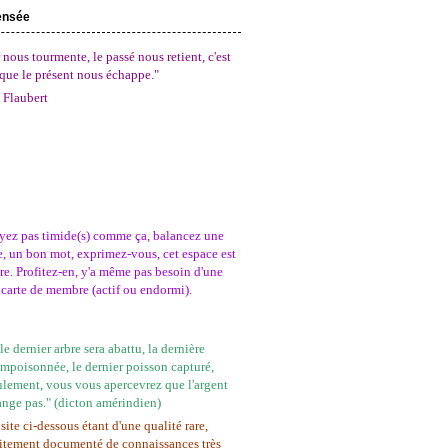
ensée
 nous tourmente, le passé nous retient, c'est
que le présent nous échappe."
 Flaubert
yez pas timide(s) comme ça, balancez une
, un bon mot, exprimez-vous, cet espace est
tre. Profitez-en, y'a même pas besoin d'une
carte de membre (actif ou endormi).
e dernier arbre sera abattu, la dernière
empoisonnée, le dernier poisson capturé,
ulement, vous vous apercevrez que l'argent
ange pas." (dicton amérindien)
site ci-dessous étant d'une qualité rare,
itement documenté de connaissances très