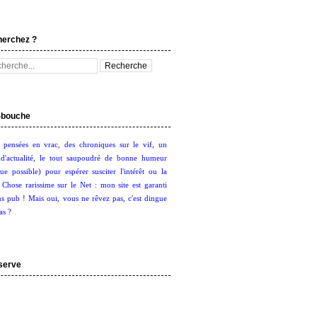
herchez ?
bouche
 pensées en vrac, des chroniques sur le vif, un
d'actualité, le tout saupoudré de bonne humeur
ue possible) pour espérer susciter l'intérêt ou la
. Chose rarissime sur le Net : mon site est garanti
s pub ! Mais oui, vous ne rêvez pas, c'est dingue
as ?
serve