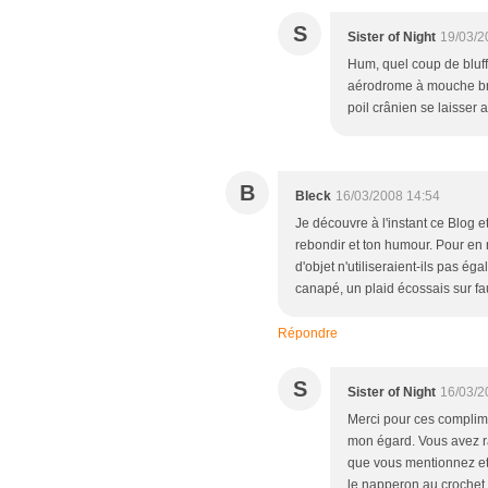
S
Sister of Night
19/03/2
Hum, quel coup de bluff
aérodrome à mouche bril
poil crânien se laisser a
B
Bleck
16/03/2008 14:54
Je découvre à l'instant ce Blog et 
rebondir et ton humour. Pour en r
d'objet n'utiliseraient-ils pas é
canapé, un plaid écossais sur faut
Répondre
S
Sister of Night
16/03/2
Merci pour ces complim
mon égard. Vous avez ra
que vous mentionnez et
le napperon au crochet 