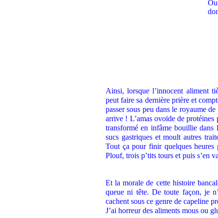
Ainsi, lorsque l’innocent aliment t
peut faire sa dernière prière et compte
passer sous peu dans le royaume de 
arrive ! L’amas ovoïde de protéines p
transformé en infâme bouillie dans l
sucs gastriques et moult autres trai
Tout ça pour finir quelques heures 
Plouf, trois p’tits tours et puis s’en v
Et la morale de cette histoire banc
queue ni tête. De toute façon, je 
cachent sous ce genre de capeline pr
J’ai horreur des aliments mous ou gl