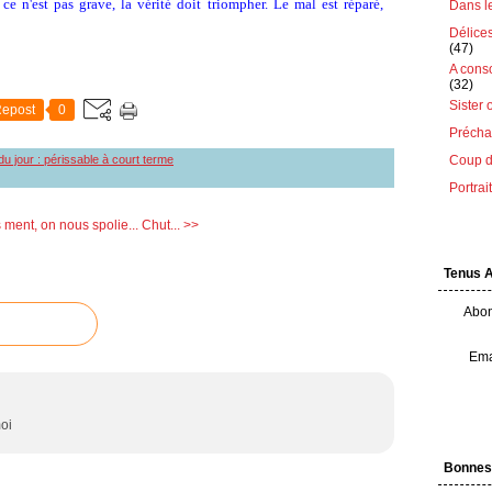
ce n'est pas grave, la vérité doit triompher. Le mal est réparé,
Dans le 
Délice
(47)
A cons
(32)
Sister 
epost
0
Préchau
 du jour : périssable à court terme
Coup d
Portrai
ment, on nous spolie...
Chut... >>
Tenus 
Abon
Ema
moi
Bonnes