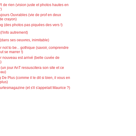
 de rien (vision juste et photos hautes en
r)
ujours Ouvrables (vie de prof en deux
de crayon)
g (des photos pas piquées des vers !)
l'info autrement)
(dans ses oeuvres, inimitable)
r not to be... gothique (savoir, comprendre
out se marrer !)
r nouveau est arrivé (belle cuvée de
)
 (un jour AnT ressuscitera son site et ce
eau)
 De Plus (comme il le dit si bien, il vous en
plus)
urtesmagazine (et s'il s'appelait Maurice ?)