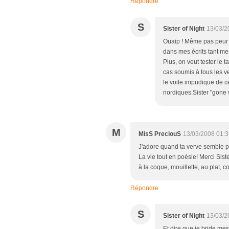
Répondre
S
Sister of Night
13/03/2
Ouaip ! Même pas peur !
dans mes écrits tant m
Plus, on veut tester le 
cas soumis à tous les ve
le voile impudique de ce
nordiques.Sister "gone 
M
MisS PreciouS
13/03/2008 01:3
J'adore quand ta verve semble par
La vie tout en poésie! Merci Sist
à la coque, mouillette, au plat, c
Répondre
S
Sister of Night
13/03/2
Et dire que je bride mes