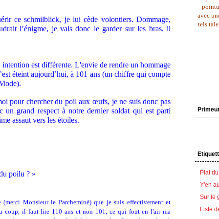
pointu
avec une
érir ce schmilblick, je lui cède volontiers. Dommage,
tels tal
udrait l’énigme, je vais donc le garder sur les bras, il
 intention est différente. L'envie de rendre un hommage
’est éteint aujourd’hui, à 101 ans (un chiffre qui compte
 Mode).
moi pour chercher du poil aux œufs, je ne suis donc pas
Primeu
 un grand respect à notre dernier soldat qui est parti
me assaut vers les étoiles.
Etiquet
Plat du
 du poilu ? »
Y'en au
Sur le 
e (merci Monsieur le Parcheminé) que je suis effectivement et
Liste d
coup, il faut lire 110 ans et non 101, ce qui fout en l'air ma