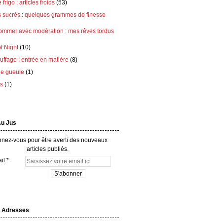
frigo : articles froids
(53)
s sucrés : quelques grammes de finesse
ommer avec modération : mes rêves tordus
of Night
(10)
ffage : entrée en matière
(8)
e gueule
(1)
ts
(1)
Au Jus
nez-vous pour être averti des nouveaux
articles publiés.
il
 Adresses