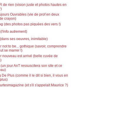
 de rien (vision juste et photos hautes en
r)
ujours Ouvrables (vie de prof en deux
de crayon)
g (des photos pas piquées des vers !)
l'info autrement)
(dans ses oeuvres, inimitable)
r not to be... gothique (savoir, comprendre
out se marrer !)
r nouveau est arrivé (belle cuvée de
)
 (un jour AnT ressuscitera son site et ce
eau)
 De Plus (comme il le dit si bien, il vous en
plus)
urtesmagazine (et s'il s'appelait Maurice ?)