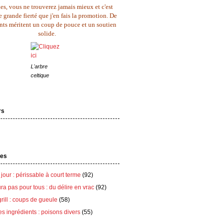
es, vous ne trouverez jamais mieux et c'est
 grande fierté que j'en fais la promotion. De
ents méritent un coup de pouce et un soutien
solide.
L'arbre
celtique
rs
tes
 jour : périssable à court terme
(92)
ra pas pour tous : du délire en vrac
(92)
grill : coups de gueule
(58)
es ingrédients : poisons divers
(55)