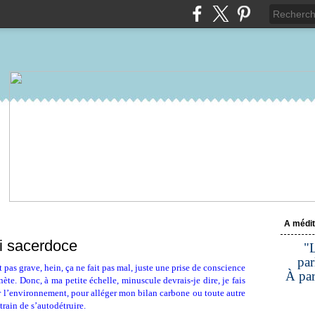
A médit
ai sacerdoce
"L
par
t pas grave, hein, ça ne fait pas mal, juste une prise de conscience
À par
nète. Donc, à ma petite échelle, minuscule devrais-je dire, je fais
r l’environnement, pour alléger mon bilan carbone ou toute autre
train de s’autodétruire.