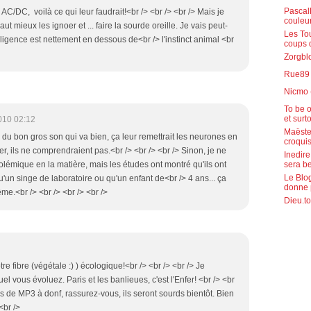
PascalR
 AC/DC, voilà ce qui leur faudrait!<br /> <br /> <br /> Mais je
couleu
aut mieux les ignoer et ... faire la sourde oreille. Je vais peut-
Les To
telligence est nettement en dessous de<br /> l'instinct animal <br
coups 
Zorgblo
Rue89 (
Nicmo 
To be o
et surt
010 02:12
Maëste
, du bon gros son qui va bien, ça leur remettrait les neurones en
croquis
er, ils ne comprendraient pas.<br /> <br /> <br /> Sinon, je ne
Inedire
sera b
olémique en la matière, mais les études ont montré qu'ils ont
Le Blog
'un singe de laboratoire ou qu'un enfant de<br /> 4 ans... ça
donne 
ême.<br /> <br /> <br /> <br />
Dieu.to
tre fibre (végétale :) ) écologique!<br /> <br /> <br /> Je
uel vous évoluez. Paris et les banlieues, c'est l'Enfer! <br /> <br
s de MP3 à donf, rassurez-vous, ils seront sourds bientôt. Bien
<br />