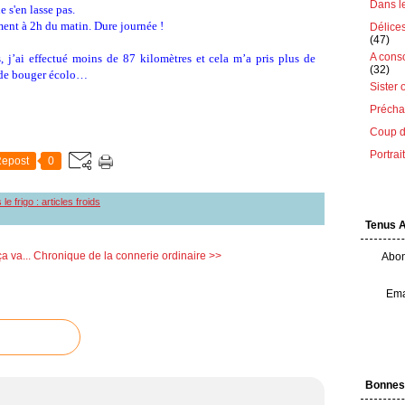
Dans le 
e s'en lasse pas.
ment à 2h du matin. Dure journée !
Délice
(47)
A cons
 j’ai effectué moins de 87 kilomètres et cela m’a pris plus de
(32)
e de bouger écolo…
Sister 
Préchau
Coup d
Portrai
epost
0
le frigo : articles froids
Tenus 
a va...
Chronique de la connerie ordinaire >>
Abon
Ema
Bonnes