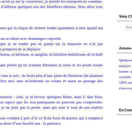
 avoir ça sur la conscience, je prends les transports en commun.
i d’ailleurs quelques uns des bénéfices obtenus. Vous allez voir,
Vous C
(pour qui le risque de sinistre tombe quasiment à zéro quand ma
par un accident avec dommages corporels
uisque je ne tombe pas en panne sur la chaussée ou n’ai pas
Amuse-
ux pompiers de se déplacer
eron, ni hérisson, ni sanglier, ni brésilien-brésilienne de la forêt
Quelques
isant plutôt qu’en scrutant bêtement la route et les poids lourds
soupçon 
(autant q
sors le soir - de boire plus d’une pinte de Guinness (de planteur
curiosité
 chez moi sans m’endormir au volant et tuant au passage des
100% san
n'est-ce p
nneur - (oui, je m’envoie quelques fleurs, mais il faut bien,
t un aspect que les non pratiquants ne peuvent pas comprendre.
je ne jette pas la pierre, mais qui sont si loin de nos réalités
En Con
ous vendant à prix d’or ce fichu bout de plastoc qui a remplacé
us doter d’une faculté rare : la patience.