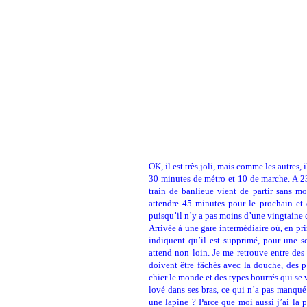
OK, il est très joli, mais comme les autres,
30 minutes de métro et 10 de marche. A 23
train de banlieue vient de partir sans moi
attendre 45 minutes pour le prochain et 
puisqu’il n’y a pas moins d’une vingtaine 
Arrivée à une gare intermédiaire où, en pr
indiquent qu’il est supprimé, pour une 
attend non loin. Je me retrouve entre des
doivent être fâchés avec la douche, des p
chier le monde et des types bourrés qui se 
lové dans ses bras, ce qui n’a pas manqué d
une lapine ? Parce que moi aussi j’ai la 