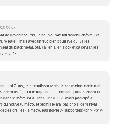
010 00:07
ant de devenir sourds, ils nous auront fait devenir chèvre. Un
 faire pareil, mais avec un truc bien pourrave qui va les
ent du black metal, oui, ça j'en ai en stock et ça devrait les
r /> <br />
n pendant 7 ans, je compatis<br /> <br /> <br /> étant écolo moi
<br /> mais là, pour le trajet banlieu-banlieu, j'aurais choisi la
t dans le métro<br /> <br /> <br /> PS: j'avais participé à
rs du nouveau métro, et promis je n'ai pas choisi ce festival
et les oreilles (le métro, pas les<br /> supporters)<br /> <br />