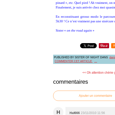
pinard », etc. Quel pied ! Ah vraiment, on n
Finalement, je suis arrivée chez moi quasi
En reconstituant grosso modo le parcours,
5h30 ! Ce n’est vraiment pas une sinécur
Sister «
on the road again
»
R
PUBLISHED BY SISTER OF NIGHT
DANS
dans 
COMMENTER CET ARTICLE
…
<< Oh attention chérie ç
commentaires
Ajouter un commentaire
H
Hal666
23/11/2010 11:56