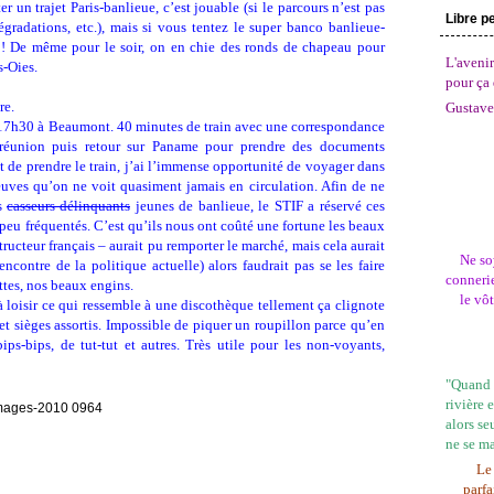
r un trajet Paris-banlieue, c’est jouable (si le parcours n’est pas
Libre p
égradations, etc.), mais si vous tentez le super banco banlieue-
 ! De même pour le soir, on en chie des ronds de chapeau pour
L'avenir
s-Oies.
pour ça 
re.
Gustave
 17h30 à Beaumont. 40 minutes de train avec une correspondance
réunion puis retour sur Paname pour prendre des documents
 de prendre le train, j’ai l’immense opportunité de voyager dans
uves qu’on ne voit quasiment jamais en circulation. Afin de ne
ts
casseurs-délinquants
jeunes de banlieue, le STIF a réservé ces
 peu fréquentés. C’est qu’ils nous ont coûté une fortune les beaux
ucteur français – aurait pu remporter le marché, mais cela aurait
Ne so
ncontre de la politique actuelle) alors faudrait pas se les faire
connerie
ettes, nos beaux engins.
le vô
 à loisir ce qui ressemble à une discothèque tellement ça clignote
et sièges assortis. Impossible de piquer un roupillon parce qu’en
bips-bips, de tut-tut et autres. Très utile pour les non-voyants,
"Quand l
rivière 
alors se
ne se m
Le 
parfa