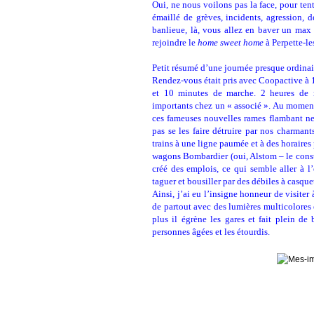
Oui, ne nous voilons pas la face, pour tente
émaillé de grèves, incidents, agression, d
banlieue, là, vous allez en baver un max
rejoindre le
home sweet home
à Perpette-le
Petit résumé d’une journée presque ordinai
Rendez-vous était pris avec Coopactive à
et 10 minutes de marche. 2 heures de 
importants chez un « associé ». Au moment
ces fameuses nouvelles rames flambant ne
pas se les faire détruire par nos charman
trains à une ligne paumée et à des horaires
wagons Bombardier (oui, Alstom – le constr
créé des emplois, ce qui semble aller à l’e
taguer et bousiller par des débiles à casqu
Ainsi, j’ai eu l’insigne honneur de visiter
de partout avec des lumières multicolores 
plus il égrène les gares et fait plein de 
personnes âgées et les étourdis.