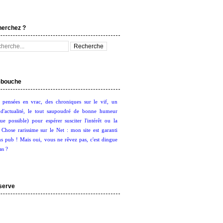
herchez ?
bouche
 pensées en vrac, des chroniques sur le vif, un
d'actualité, le tout saupoudré de bonne humeur
ue possible) pour espérer susciter l'intérêt ou la
. Chose rarissime sur le Net : mon site est garanti
s pub ! Mais oui, vous ne rêvez pas, c'est dingue
as ?
serve