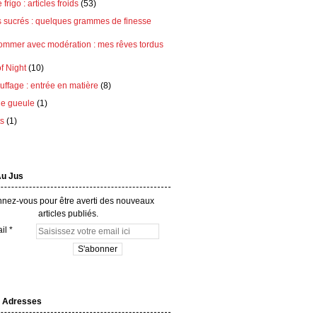
frigo : articles froids
(53)
s sucrés : quelques grammes de finesse
ommer avec modération : mes rêves tordus
of Night
(10)
ffage : entrée en matière
(8)
e gueule
(1)
ts
(1)
Au Jus
nez-vous pour être averti des nouveaux
articles publiés.
il
 Adresses