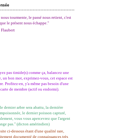
ensée
 nous tourmente, le passé nous retient, c'est
que le présent nous échappe."
 Flaubert
yez pas timide(s) comme ça, balancez une
, un bon mot, exprimez-vous, cet espace est
tre. Profitez-en, y'a même pas besoin d'une
carte de membre (actif ou endormi).
e dernier arbre sera abattu, la dernière
empoisonnée, le dernier poisson capturé,
ulement, vous vous apercevrez que l'argent
ange pas." (dicton amérindien)
site ci-dessous étant d'une qualité rare,
itement documenté de connaissances très