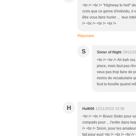
<br /> <br /> "Highway to hell" de
crois que ce genre d'individu, il v
être vous faire hurler ... leur in
/> <br /> <br /> <br />
Répondre
S
Sister of Night
29/11/2
<br /> <br /> Ah bah oui
place, mais faut pas rêv
veux pas trop faire de p
moins de vocabulaire qu
fout la trouille quand m
H
Hal666
12/11/2010 15:36
<br /> <br /> Bravo Sister pour vo
compatis pour ....l'enfer dans leq
/> <br /> Sinon, pour les amateur
fait pour eux! <br /> <br /> <br /> 