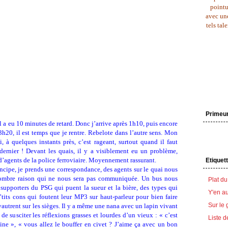
pointu
avec une
tels tal
Primeu
 il a eu 10 minutes de retard. Donc j’arrive après 1h10, puis encore
h20, il est temps que je rentre. Rebelote dans l’autre sens. Mon
, à quelques instants près, c’est rageant, surtout quand il faut
dernier ! Devant les quais, il y a visiblement eu un problème,
d’agents de la police ferroviaire. Moyennement rassurant.
Etiquet
incipe, je prends une correspondance, des agents sur le quai nous
sombre raison qui ne nous sera pas communiquée. Un bus nous
Plat du
 supporters du PSG qui puent la sueur et la bière, des types qui
Y'en au
’tits cons qui foutent leur MP3 sur haut-parleur pour bien faire
Sur le 
vautrent sur les sièges. Il y a même une nana avec un lapin vivant
e susciter les réflexions grasses et lourdes d’un vieux : « c’est
Liste d
pine », « vous allez le bouffer en civet ? J’aime ça avec un bon