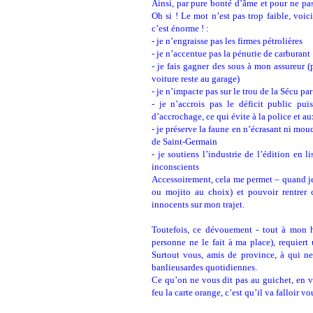
Ainsi, par pure bonté d’âme et pour ne pas
Oh si ! Le mot n’est pas trop faible, voic
c’est énorme ! :
- je n’engraisse pas les firmes pétrolières
- je n’accentue pas la pénurie de carburant
- je fais gagner des sous à mon assureur 
voiture reste au garage)
- je n’impacte pas sur le trou de la Sécu 
- je n’accrois pas le déficit public p
d’accrochage, ce qui évite à la police et a
- je préserve la faune en n’écrasant ni mouch
de Saint-Germain
- je soutiens l’industrie de l’édition en l
inconscients
Accessoirement, cela me permet – quand je 
ou mojito au choix) et pouvoir rentrer
innocents sur mon trajet.
Toutefois, ce dévouement - tout à mon ho
personne ne le fait à ma place), requier
Surtout vous, amis de province, à qui ne 
banlieusardes quotidiennes.
Ce qu’on ne vous dit pas au guichet, en v
feu la carte orange, c’est qu’il va falloir vo