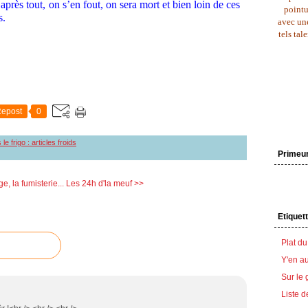
 après tout, on s’en fout, on sera mort et bien loin de ces
pointu
s.
avec une
tels tal
epost
0
le frigo : articles froids
Primeu
, la fumisterie...
Les 24h d'la meuf >>
Etiquet
Plat du
Y'en au
Sur le 
Liste d