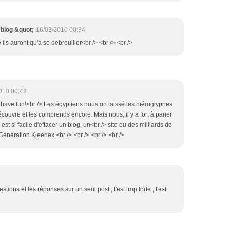
e blog &quot;
16/03/2010 00:34
e ils auront qu'a se debrouiller<br /> <br /> <br />
010 00:42
s have fun!<br /> Les égyptiens nous on laissé les hiéroglyphes
couvre et les comprends encore. Mais nous, il y a fort à parier
l est si facile d'effacer un blog, un<br /> site ou des milliards de
Génération Kleenex.<br /> <br /> <br /> <br />
estions et les réponses sur un seul post , t'est trop forte , t'est