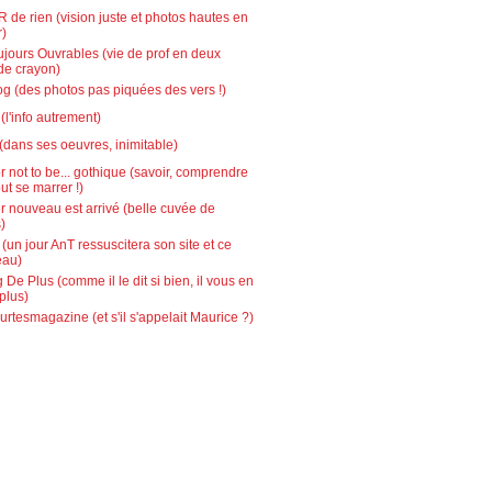
 de rien (vision juste et photos hautes en
r)
ujours Ouvrables (vie de prof en deux
de crayon)
g (des photos pas piquées des vers !)
l'info autrement)
(dans ses oeuvres, inimitable)
r not to be... gothique (savoir, comprendre
out se marrer !)
r nouveau est arrivé (belle cuvée de
)
 (un jour AnT ressuscitera son site et ce
eau)
 De Plus (comme il le dit si bien, il vous en
plus)
urtesmagazine (et s'il s'appelait Maurice ?)