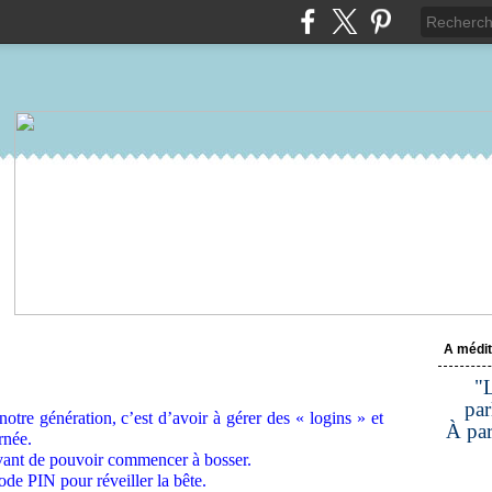
A médit
"L
par
 notre génération, c’est d’avoir à gérer des « logins » et
À par
rnée.
 avant de pouvoir commencer à bosser.
ode PIN pour réveiller la bête.