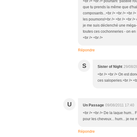
<br /> <br /> pourtant "pastille r
que tu prends la même que d'hab
composants...<br /> <br /> <br />
les poumons!<br /> <br /> <br />
je me suis déclenché une méga-si
toutes ces cochonneries - on en 
<br /> <br />
Répondre
S
Sister of Night
29/08/2
<br /> <br /> On est don
ces saloperies.<br /> <br
U
Un Passage
09/08/2011 17:40
<br /> <br /> De la laque hum... F
pour les cheveux... hum... je ne m
Répondre