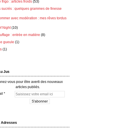
frigo : articles froids
(53)
s sucrés : quelques grammes de finesse
ommer avec modération : mes rêves tordus
of Night
(10)
ffage : entrée en matière
(8)
e gueule
(1)
ts
(1)
Au Jus
nez-vous pour être averti des nouveaux
articles publiés.
il
 Adresses