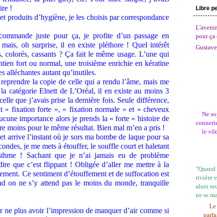
re !
Libre p
t produits d’hygiène, je les choisis par correspondance
L'avenir
commande juste pour ça, je profite d’un passage en
pour ça 
ais, oh surprise, il en existe pléthore ! Quel intérêt
Gustave
és, colorés, cassants ? Ça fait le même usage. L’une qui
aintien fort ou normal, une troisième enrichie en kératine
s alléchantes autant qu’inutiles.
reprendre la copie de celle qui a rendu l’âme, mais me
la catégorie Elnett de L’Oréal, il en existe au moins 3
celle que j’avais prise la dernière fois. Seule différence,
t « fixation forte », « fixation normale » et « cheveux
Ne so
cune importance alors je prends la « forte » histoire de
connerie
e moins pour le même résultat. Bien mal m’en a pris !
le vô
et arrive l’instant où je sors ma bombe de laque pour sa
condes, je me mets à étouffer, le souffle court et haletant
asthme ! Sachant que je n’ai jamais eu de problème
ire que c’est flippant ! Obligée d’aller me mettre à la
"Quand l
mement. Ce sentiment d’étouffement et de suffocation est
rivière 
and on ne s’y attend pas le moins du monde, tranquille
alors se
ne se m
Le 
ur ne plus avoir l’impression de manquer d’air comme si
parfa