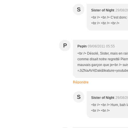
S
Sister of Night
29/08/2
<br /> <br /> C'est don
<br /> <br /> <br />
P
Pepin
09/08/2011 05:55
<br /> Désolé, Sister, mais en r
comme disait notre regretté Pier
mauvais garçon que je<br /> sui
=JiZNaAV4Dak&feature=youtube_g
Répondre
S
Sister of Night
29/08/2
<br /> <br /> Hum, bah la
<br /> <br />