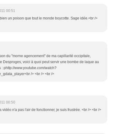
011 00:51
c bien un poison que tout le monde boycotte. Sage idée.<br />
aison du "morne agencement" de ma capillarité occipitale,
re Desproges, voici à quoi peut servir une bombe de laque au
s : phttp://www.youtube.com/watch?
data_player<br /> <br /> <br />
011 00:50
 vidéo n'a pas l'air de fonctionner, je suis frustrée. <br /> <br />