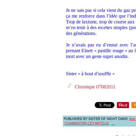
Je ne sais pas si cela vient du gaz
ça me renforce dans l’idée que l’in
Trop de laxisme, trop de course aux p
m’en tenir à des recettes simples (pr
des générations.
Je n’avais pas eu d’ennui avec l’
prenant Elnett « pastille rouge » au 
mort avec un geste super anodin.
Sister « à bout d’souffle »
Chronique 07082011
R
PUBLISHED BY SISTER OF NIGHT
DANS
list
COMMENTER CET ARTICLE
…