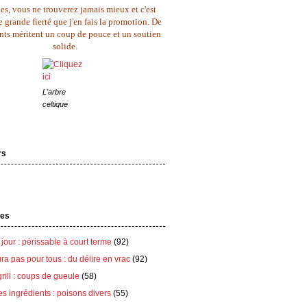
es, vous ne trouverez jamais mieux et c'est
 grande fierté que j'en fais la promotion. De
ents méritent un coup de pouce et un soutien
solide.
L'arbre
celtique
rs
tes
 jour : périssable à court terme
(92)
ra pas pour tous : du délire en vrac
(92)
grill : coups de gueule
(58)
es ingrédients : poisons divers
(55)