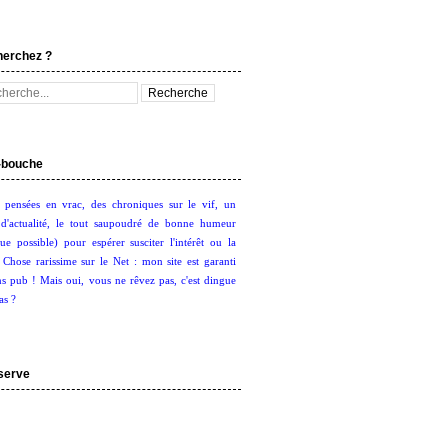
herchez ?
bouche
 pensées en vrac, des chroniques sur le vif, un
d'actualité, le tout saupoudré de bonne humeur
ue possible) pour espérer susciter l'intérêt ou la
. Chose rarissime sur le Net : mon site est garanti
s pub ! Mais oui, vous ne rêvez pas, c'est dingue
as ?
serve