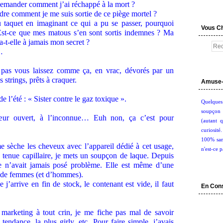
 demander comment j’ai réchappé à la mort ?
dre comment je me suis sortie de ce piège mortel ?
u taquet en imaginant ce qui a pu se passer, pourquoi
Vous C
Est-ce que mes matous s’en sont sortis indemnes ? Ma
ra-t-elle à jamais mon secret ?
…
 pas vous laissez comme ça, en vrac, dévorés par un
strings, prêts à craquer.
Amuse-
 l’été : « Sister contre le gaz toxique ».
Quelques
soupçon 
cœur ouvert, à l’inconnue… Euh non, ça c’est pour
(autant q
curiosité
100% san
 sèche les cheveux avec l’appareil dédié à cet usage,
n'est-ce p
 tenue capillaire, je mets un soupçon de laque. Depuis
ne n’avait jamais posé problème. Elle est même d’une
rs de femmes (et d’hommes).
e j’arrive en fin de stock, le contenant est vide, il faut
En Con
marketing à tout crin, je me fiche pas mal de savoir
s tendance, la plus girly, etc. Pour faire simple, j’avais