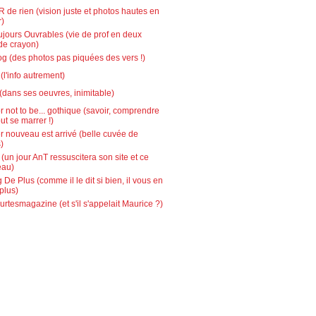
 de rien (vision juste et photos hautes en
r)
ujours Ouvrables (vie de prof en deux
de crayon)
g (des photos pas piquées des vers !)
l'info autrement)
(dans ses oeuvres, inimitable)
r not to be... gothique (savoir, comprendre
out se marrer !)
r nouveau est arrivé (belle cuvée de
)
 (un jour AnT ressuscitera son site et ce
eau)
 De Plus (comme il le dit si bien, il vous en
plus)
urtesmagazine (et s'il s'appelait Maurice ?)