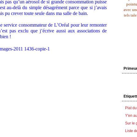
sais pas qu’un aérosol de si grande consommation puisse
pointu
’est au-delà du simple désagrément parce que si j’avais
avec une
ais pu crever toute seule dans ma salle de bain.
tels tal
r le service consommateur de L’Oréal pour leur remonter
n’est pas exclu que j’écrive aussi aux associations de
bien !
Primeu
Etiquet
Plat du
Y'en au
Sur le 
Liste d