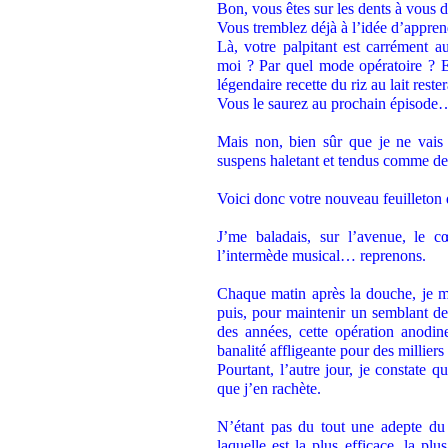
Bon, vous êtes sur les dents à vous
Vous tremblez déjà à l’idée d’appren
Là, votre palpitant est carrément a
moi ? Par quel mode opératoire ? 
légendaire recette du riz au lait reste
Vous le saurez au prochain épisode
Mais non, bien sûr que je ne vais
suspens haletant et tendus comme des 
Voici donc votre nouveau feuilleton de
J’me baladais, sur l’avenue, le 
l’intermède musical… reprenons.
Chaque matin après la douche, je me
puis, pour maintenir un semblant de
des années, cette opération anodi
banalité affligeante pour des millie
Pourtant, l’autre jour, je constate qu
que j’en rachète.
N’étant pas du tout une adepte du 
laquelle est la plus efficace, la plu