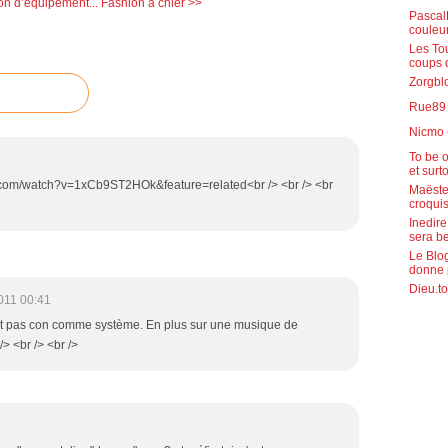
on d’équipement...
Fashion à chier >>
PascalR
couleu
Les To
coups 
Zorgblo
Rue89 (
Nicmo 
To be o
et surt
be.com/watch?v=1xCb9ST2HOk&feature=related<br /> <br /> <br
Maëste
croquis
Inedire
sera b
Le Blog
donne 
Dieu.to
011 00:41
'est pas con comme système. En plus sur une musique de
/> <br /> <br />