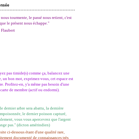
ensée
 nous tourmente, le passé nous retient, c'est
que le présent nous échappe."
 Flaubert
yez pas timide(s) comme ça, balancez une
, un bon mot, exprimez-vous, cet espace est
tre. Profitez-en, y'a même pas besoin d'une
carte de membre (actif ou endormi).
e dernier arbre sera abattu, la dernière
empoisonnée, le dernier poisson capturé,
ulement, vous vous apercevrez que l'argent
ange pas." (dicton amérindien)
site ci-dessous étant d'une qualité rare,
itement documenté de connaissances très