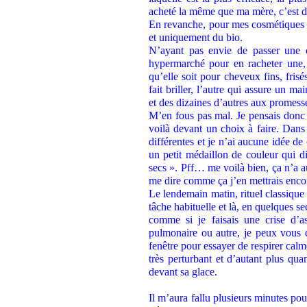
acheté la même que ma mère, c’est di
En revanche, pour mes cosmétiques e
et uniquement du bio.
N’ayant pas envie de passer une 
hypermarché pour en racheter une, m
qu’elle soit pour cheveux fins, fris
fait briller, l’autre qui assure un m
et des dizaines d’autres aux promesse
M’en fous pas mal. Je pensais donc 
voilà devant un choix à faire. Dans 
différentes et je n’ai aucune idée de 
un petit médaillon de couleur qui di
secs ». Pff… me voilà bien, ça n’a au
me dire comme ça j’en mettrais encor
Le lendemain matin, rituel classique 
tâche habituelle et là, en quelques se
comme si je faisais une crise d’
pulmonaire ou autre, je peux vous d
fenêtre pour essayer de respirer cal
très perturbant et d’autant plus qu
devant sa glace.
Il m’aura fallu plusieurs minutes po