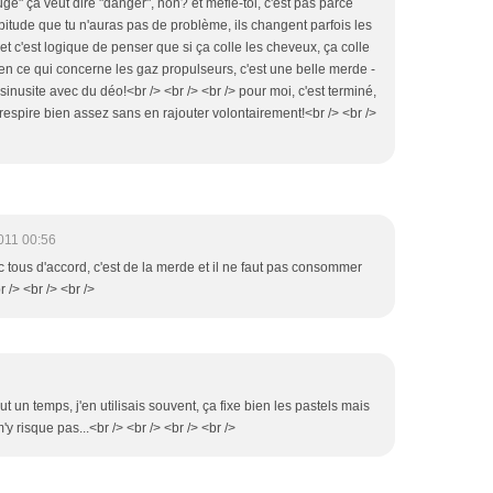
ouge" ça veut dire "danger", non? et méfie-toi, c'est pas parce
itude que tu n'auras pas de problème, ils changent parfois les
 et c'est logique de penser que si ça colle les cheveux, ça colle
 en ce qui concerne les gaz propulseurs, c'est une belle merde -
nusite avec du déo!<br /> <br /> <br /> pour moi, c'est terminé,
respire bien assez sans en rajouter volontairement!<br /> <br />
011 00:56
c tous d'accord, c'est de la merde et il ne faut pas consommer
 /> <br /> <br />
ut un temps, j'en utilisais souvent, ça fixe bien les pastels mais
'y risque pas...<br /> <br /> <br /> <br />