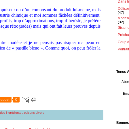
Dans le 
Délice
 propulseur ou d’un composant du produit lui-même, mais
(47)
dustrie chimique et moi sommes fâchées définitivement.
A cons
rofits, trop d’approximations, trop d’hérésie, je préfère
(32)
esque rétrogrades) mais qui ont fait leurs preuves depuis
Sister 
Préchau
autre modèle et je ne pensais pas risquer ma peau en
Coup d
lieu de « pastille bleue ». Comme quoi, on peut frôler la
Portrai
Tenus 
Abon
Ema
epost
0
e des ingrédients : poisons divers
Bonnes