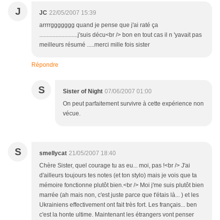
J
JC
22/05/2007 15:39
arrrrggggggg quand je pense que j'ai raté ça
..........................j'suis décu<br /> bon en tout cas il n 'yavait pas
meilleurs résumé .....merci mille fois sister
Répondre
S
Sister of Night
07/06/2007 01:00
On peut parfaitement survivre à cette expérience non
vécue.
S
smellycat
21/05/2007 18:40
Chère Sister, quel courage tu as eu... moi, pas !<br /> J'ai
d'ailleurs toujours tes notes (et ton stylo) mais je vois que ta
mémoire fonctionne plutôt bien.<br /> Moi j'me suis plutôt bien
marrée (ah mais non, c'est juste parce que t'étais là... ) et les
Ukrainiens effectivement ont fait très fort. Les français... ben
c'est la honte ultime. Maintenant les étrangers vont penser