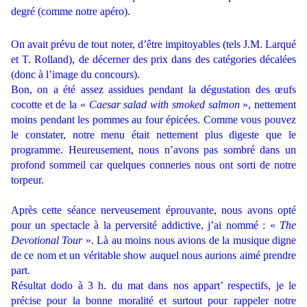
degré (comme notre apéro).
.
On avait prévu de tout noter, d’être impitoyables (tels J.M. Larqué
et T. Rolland), de décerner des prix dans des catégories décalées
(donc à l’image du concours).
Bon, on a été assez assidues pendant la dégustation des œufs
cocotte et de la «
Caesar salad with smoked salmon
», nettement
moins pendant les pommes au four épicées. Comme vous pouvez
le constater, notre menu était nettement plus digeste que le
programme. Heureusement, nous n’avons pas sombré dans un
profond sommeil car quelques conneries nous ont sorti de notre
torpeur.
.
Après cette séance nerveusement éprouvante, nous avons opté
pour un spectacle à la perversité addictive, j’ai nommé : «
The
Devotional Tour
». Là au moins nous avions de la musique digne
de ce nom et un véritable show auquel nous aurions aimé prendre
part.
Résultat dodo à 3 h. du mat dans nos appart’ respectifs, je le
précise pour la bonne moralité et surtout pour rappeler notre