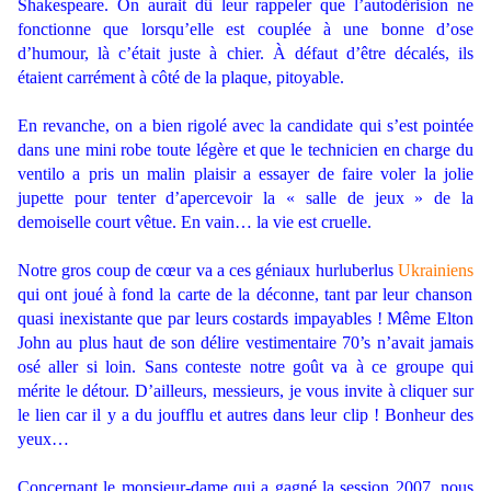
Shakespeare. On aurait dû leur rappeler que l’autodérision ne
fonctionne que lorsqu’elle est couplée à une bonne d’ose
d’humour, là c’était juste à chier. À défaut d’être décalés, ils
étaient carrément à côté de la plaque, pitoyable.
.
En revanche, on a bien rigolé avec la candidate qui s’est pointée
dans une mini robe toute légère et que le technicien en charge du
ventilo a pris un malin plaisir a essayer de faire voler la jolie
jupette pour tenter d’apercevoir la « salle de jeux » de la
demoiselle court vêtue. En vain… la vie est cruelle.
.
Notre gros coup de cœur va a ces géniaux hurluberlus
Ukrainiens
qui ont joué à fond la carte de la déconne, tant par leur chanson
quasi inexistante que par leurs costards impayables ! Même Elton
John au plus haut de son délire vestimentaire 70’s n’avait jamais
osé aller si loin. Sans conteste notre goût va à ce groupe qui
mérite le détour. D’ailleurs, messieurs, je vous invite à cliquer sur
le lien car il y a du joufflu et autres dans leur clip ! Bonheur des
yeux…
.
Concernant le monsieur-dame qui a gagné la session 2007, nous