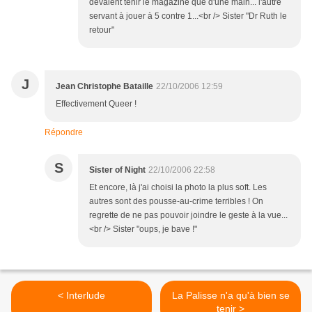
devaient tenir le magazine que d'une main... l'autre
servant à jouer à 5 contre 1...<br /> Sister "Dr Ruth le
retour"
J
Jean Christophe Bataille
22/10/2006 12:59
Effectivement Queer !
Répondre
S
Sister of Night
22/10/2006 22:58
Et encore, là j'ai choisi la photo la plus soft. Les
autres sont des pousse-au-crime terribles ! On
regrette de ne pas pouvoir joindre le geste à la vue...
<br /> Sister "oups, je bave !"
< Interlude
La Palisse n'a qu'à bien se
tenir >