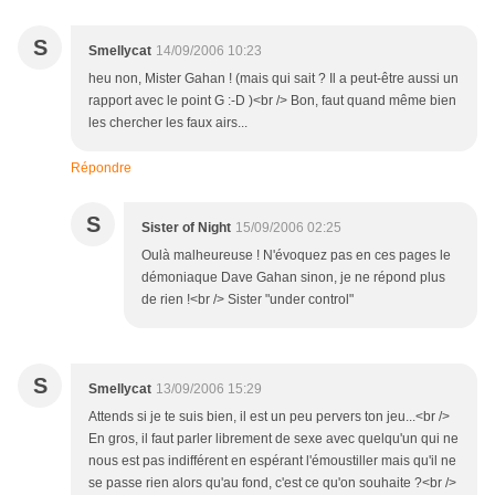
S
Smellycat
14/09/2006 10:23
heu non, Mister Gahan ! (mais qui sait ? Il a peut-être aussi un
rapport avec le point G :-D )<br /> Bon, faut quand même bien
les chercher les faux airs...
Répondre
S
Sister of Night
15/09/2006 02:25
Oulà malheureuse ! N'évoquez pas en ces pages le
démoniaque Dave Gahan sinon, je ne répond plus
de rien !<br /> Sister "under control"
S
Smellycat
13/09/2006 15:29
Attends si je te suis bien, il est un peu pervers ton jeu...<br />
En gros, il faut parler librement de sexe avec quelqu'un qui ne
nous est pas indifférent en espérant l'émoustiller mais qu'il ne
se passe rien alors qu'au fond, c'est ce qu'on souhaite ?<br />