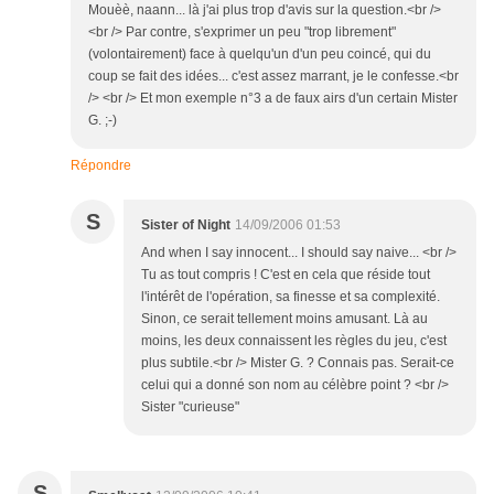
Mouèè, naann... là j'ai plus trop d'avis sur la question.<br />
<br /> Par contre, s'exprimer un peu "trop librement"
(volontairement) face à quelqu'un d'un peu coincé, qui du
coup se fait des idées... c'est assez marrant, je le confesse.<br
/> <br /> Et mon exemple n°3 a de faux airs d'un certain Mister
G. ;-)
Répondre
S
Sister of Night
14/09/2006 01:53
And when I say innocent... I should say naive... <br />
Tu as tout compris ! C'est en cela que réside tout
l'intérêt de l'opération, sa finesse et sa complexité.
Sinon, ce serait tellement moins amusant. Là au
moins, les deux connaissent les règles du jeu, c'est
plus subtile.<br /> Mister G. ? Connais pas. Serait-ce
celui qui a donné son nom au célèbre point ? <br />
Sister "curieuse"
S