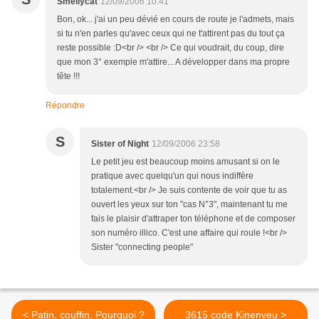
Smellycat
12/09/2006 10:41
Bon, ok... j'ai un peu dévié en cours de route je l'admets, mais
si tu n'en parles qu'avec ceux qui ne t'attirent pas du tout ça
reste possible :D<br /> <br /> Ce qui voudrait, du coup, dire
que mon 3° exemple m'attire... A développer dans ma propre
tête !!!
Répondre
S
Sister of Night
12/09/2006 23:58
Le petit jeu est beaucoup moins amusant si on le
pratique avec quelqu'un qui nous indiffère
totalement.<br /> Je suis contente de voir que tu as
ouvert les yeux sur ton "cas N°3", maintenant tu me
fais le plaisir d'attraper ton téléphone et de composer
son numéro illico. C'est une affaire qui roule !<br />
Sister "connecting people"
< Patin, couffin. Pourquoi ?
3615 code Kinenveu >