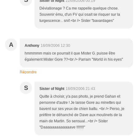
Sister of Night
22/09/2006 00:19
Déviationage ? Ca me rappelle quelque chose.
Souvenir ému, d'un FV qui osait se risquer sur la
turgescence... snif.<br /> Sister "bavardages"
A
Anthony
18/09/2006 12:30
hmmmmm mais ce pourrait il que Mister G. puisse être
également Mister Gore ??<br /> Parrain "World in his eyes"
Répondre
S
Sister of Night
18/09/2006 21:43
Quitte à choisir, y'a pas photo, je prend Gahan et
personne d'autre ! Je laisse Gore au minettes qui
bavent sur ses yeux de chien battu. <br /> Perso, je
préfère le déhanché de Dave aux moulinets de la
main de Martin. So sensual...<br /> Sister
"Daaaaaaaaaaaaave !!!!!!!!"