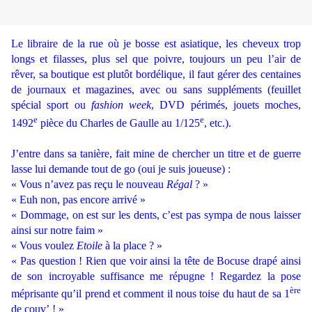
Le libraire de la rue où je bosse est asiatique, les cheveux trop
longs et filasses, plus sel que poivre, toujours un peu l’air de
rêver, sa boutique est plutôt bordélique, il faut gérer des centaines
de journaux et magazines, avec ou sans suppléments (feuillet
spécial sport ou
fashion week
, DVD périmés, jouets moches,
e
e
1492
pièce du Charles de Gaulle au 1/125
, etc.).
J’entre dans sa tanière, fait mine de chercher un titre et de guerre
lasse lui demande tout de go (oui je suis joueuse) :
« Vous n’avez pas reçu le nouveau
Régal
? »
« Euh non, pas encore arrivé »
« Dommage, on est sur les dents, c’est pas sympa de nous laisser
ainsi sur notre faim »
« Vous voulez
Etoile
à la place ? »
« Pas question ! Rien que voir ainsi la tête de Bocuse drapé ainsi
de son incroyable suffisance me répugne ! Regardez la pose
ère
méprisante qu’il prend et comment il nous toise du haut de sa 1
de couv’ ! »