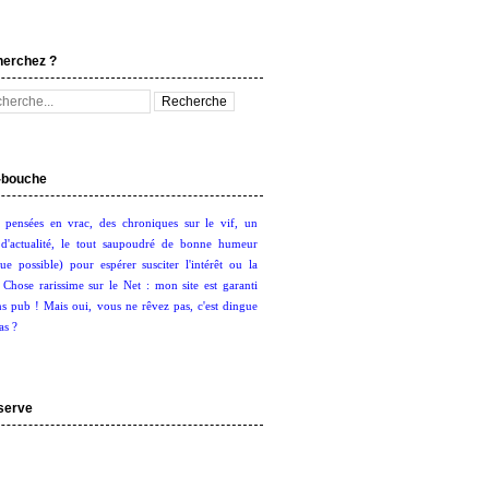
herchez ?
bouche
 pensées en vrac, des chroniques sur le vif, un
d'actualité, le tout saupoudré de bonne humeur
ue possible) pour espérer susciter l'intérêt ou la
. Chose rarissime sur le Net : mon site est garanti
s pub ! Mais oui, vous ne rêvez pas, c'est dingue
as ?
serve