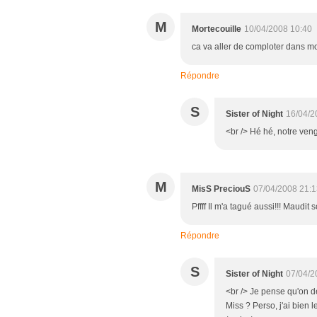
M
Mortecouille
10/04/2008 10:40
ca va aller de comploter dans 
Répondre
S
Sister of Night
16/04/2
<br /> Hé hé, notre venge
M
MisS PreciouS
07/04/2008 21:1
Pffff Il m'a tagué aussi!!! Maudit 
Répondre
S
Sister of Night
07/04/2
<br /> Je pense qu'on d
Miss ? Perso, j'ai bien 