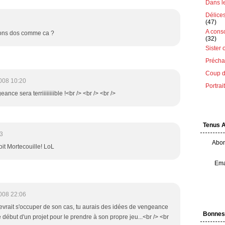
Dans le 
Délice
(47)
A cons
mons dos comme ca ?
(32)
Sister 
Préchau
Coup d
008 10:20
Portrai
ance sera terriiiiiiiible !<br /> <br /> <br />
Tenus 
3
Abon
soit Mortecouille! LoL
Ema
008 22:06
evrait s'occuper de son cas, tu aurais des idées de vengeance
Bonnes
le début d'un projet pour le prendre à son propre jeu...<br /> <br