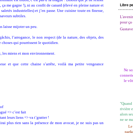
 ça me gagne !), ni au confit de canard (élevé en pleine nature et
Libre p
saletés industrielles) et j’en passe. Une cuisine toute en finesse,
 saveurs subtiles.
L'avenir
pour ça 
us laisse mijoter un peu.
Gustave
gâchis, l’arrogance, le non respect (de la nature, des objets, des
e choses qui pourrissent le quotidien.
i, les miens et mon environnement.
eue et que cette chaine s’arrête, voilà ma petite vengeance
Ne so
connerie
le vô
"Quand l
bof
rivière 
agué => c’est fait
alors se
ant leurs liens => va t’gratter !
ne se m
irai plus rien sans la présence de mon avocat, je ne suis pas un
Le 
parfa