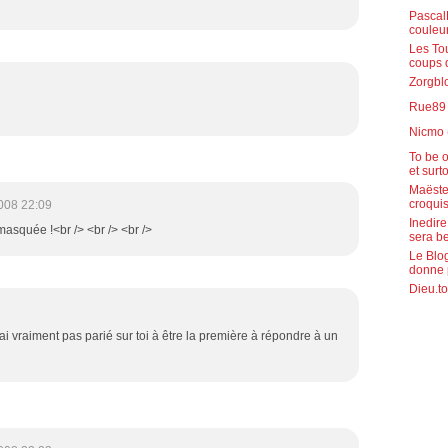
PascalR
couleu
Les To
coups 
Zorgblo
Rue89 (
Nicmo 
To be o
et surt
Maëste
croquis
008 22:09
Inedire
émasquée !<br /> <br /> <br />
sera b
Le Blog
donne 
Dieu.to
ai vraiment pas parié sur toi à être la première à répondre à un