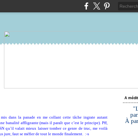
A médit
"L
par
 mis dans la panade en me collant cette tâche ingrate autant
À par
e banalité affligeante (mais il paraît que c’est le principe). Pff,
MSN qu’il valait mieux laisser tomber ce genre de truc, me voilà
s jure, faut se méfier de tout le monde finalement. :-s