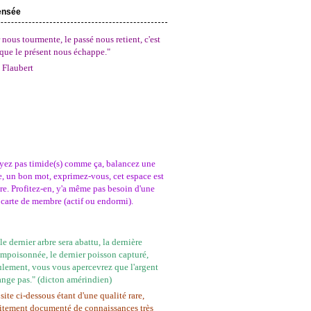
ensée
 nous tourmente, le passé nous retient, c'est
que le présent nous échappe."
 Flaubert
yez pas timide(s) comme ça, balancez une
, un bon mot, exprimez-vous, cet espace est
tre. Profitez-en, y'a même pas besoin d'une
carte de membre (actif ou endormi).
e dernier arbre sera abattu, la dernière
empoisonnée, le dernier poisson capturé,
ulement, vous vous apercevrez que l'argent
ange pas." (dicton amérindien)
site ci-dessous étant d'une qualité rare,
itement documenté de connaissances très