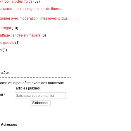
frigo : articles froids
(53)
s sucrés : quelques grammes de finesse
ommer avec modération : mes rêves tordus
of Night
(10)
ffage : entrée en matière
(8)
e gueule
(1)
ts
(1)
Au Jus
nez-vous pour être averti des nouveaux
articles publiés.
il
 Adresses