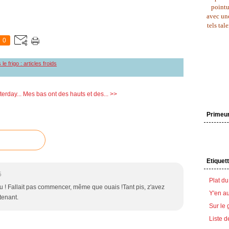
pointu
avec une
tels tal
0
le frigo : articles froids
terday...
Mes bas ont des hauts et des... >>
Primeu
Etiquet
5
Plat du
u ! Fallait pas commencer, même que ouais !Tant pis, z'avez
Y'en au
tenant.
Sur le 
Liste d