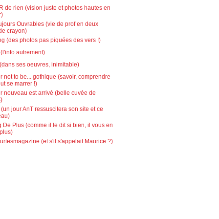
 de rien (vision juste et photos hautes en
r)
ujours Ouvrables (vie de prof en deux
de crayon)
g (des photos pas piquées des vers !)
l'info autrement)
(dans ses oeuvres, inimitable)
r not to be... gothique (savoir, comprendre
out se marrer !)
r nouveau est arrivé (belle cuvée de
)
 (un jour AnT ressuscitera son site et ce
eau)
 De Plus (comme il le dit si bien, il vous en
plus)
urtesmagazine (et s'il s'appelait Maurice ?)