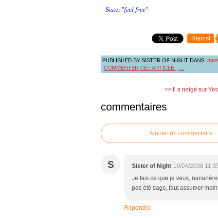
Sister "
feel free
"
Repost
PUBLISHED BY SISTER OF NIGHT
DANS
dans 
COMMENTER CET ARTICLE
…
<< Il a neigé sur Yes
commentaires
Ajouter un commentaire
S
Sister of Night
10/04/2008 11:3
Je fais ce que je veux, nananère
pas été sage, faut assumer main
Répondre