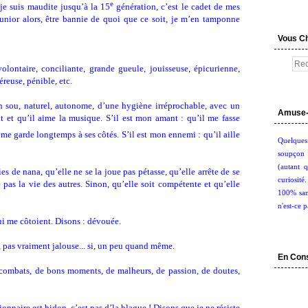
e
 je suis maudite jusqu’à la 15
génération, c’est le cadet de mes
 Junior alors, être bannie de quoi que ce soit, je m’en tamponne
Vous C
olontaire, conciliante, grande gueule, jouisseuse, épicurienne,
reuse, pénible, etc.
un sou, naturel, autonome, d’une hygiène irréprochable, avec un
Amuse-
it et qu’il aime la musique. S’il est mon amant : qu’il me fasse
l me garde longtemps à ses côtés. S’il est mon ennemi : qu’il aille
Quelques
soupçon 
(autant q
es de nana, qu’elle ne se la joue pas pétasse, qu’elle arrête de se
curiosité
 pas la vie des autres. Sinon, qu’elle soit compétente et qu’elle
100% san
n'est-ce p
ui me côtoient. Disons : dévouée.
, pas vraiment jalouse... si, un peu quand même.
En Con
 combats, de bons moments, de malheurs, de passion, de doutes,
onnaire est bidon, c’est pas d’la blague ! Disons que je ne résiste