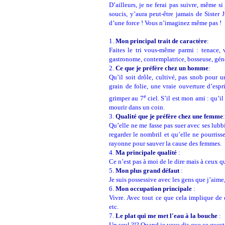
D’ailleurs, je ne ferai pas suivre, même si
soucis, y’aura peut-être jamais de Sister
d’une force ! Vous n’imaginez même pas !
1.
Mon principal trait de caractère
:
Faites le tri vous-même parmi : tenace, v
gastronome, contemplatrice, bosseuse, géné
2.
Ce que je préfère chez un homme
:
Qu’il soit drôle, cultivé, pas snob pour 
grain de folie, une vraie ouverture d’espr
e
grimper au 7
ciel. S’il est mon ami : qu’i
mourir dans un coin.
3.
Qualité que je préfère chez une femme
:
Qu’elle ne me fasse pas suer avec ses lubbi
regarder le nombril et qu’elle ne pourrisse
rayonne pour sauver la cause des femmes.
4.
Ma principale qualité
:
Ce n’est pas à moi de le dire mais à ceux q
5.
Mon plus grand défaut
:
Je suis possessive avec les gens que j’aime
6.
Mon occupation principale
:
Vivre. Avec tout ce que cela implique de
etc.
7.
Le plat qui me met l'eau à la bouche
:
Un seul ?!? Quand je vous dis que ce questi