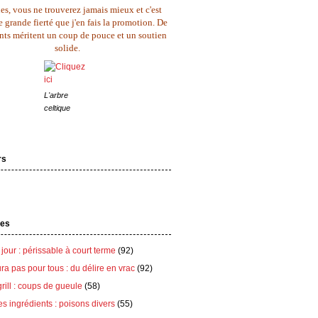
es, vous ne trouverez jamais mieux et c'est
 grande fierté que j'en fais la promotion. De
ents méritent un coup de pouce et un soutien
solide.
L'arbre
celtique
rs
tes
 jour : périssable à court terme
(92)
ra pas pour tous : du délire en vrac
(92)
grill : coups de gueule
(58)
es ingrédients : poisons divers
(55)