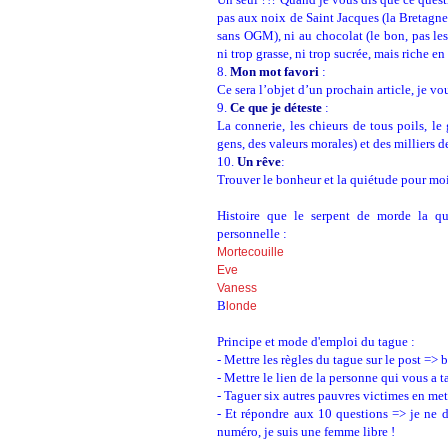
pas aux noix de Saint Jacques (la Bretagne,
sans OGM), ni au chocolat (le bon, pas les 
ni trop grasse, ni trop sucrée, mais riche en
8.
Mon mot favori
:
Ce sera l’objet d’un prochain article, je vo
9.
Ce que je déteste
:
La connerie, les chieurs de tous poils, le 
gens, des valeurs morales) et des milliers d
10.
Un rêve
:
Trouver le bonheur et la quiétude pour mo
Histoire que le serpent de morde la qu
personnelle :
Mortecouille
Eve
Vaness
B
londe
Principe et mode d'emploi du tague :
- Mettre les règles du tague sur le post => 
- Mettre le lien de la personne qui vous a t
- Taguer six autres pauvres victimes en mett
- Et répondre aux 10 questions => je ne d
numéro, je suis une femme libre !